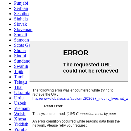
Punjabi
Serbian
Sesotho
Sinhala
Slovak
Slovenian
Somali
Samoan
Scots Gaelic
Shona
Sindhi
Sundanese
Swahili
Tajik
Tamil
Telugu
Thai
Ukrainian
Urdu
Uzbek
Vietnamese
Welsh
Xhosa
Yiddish
Yoruba