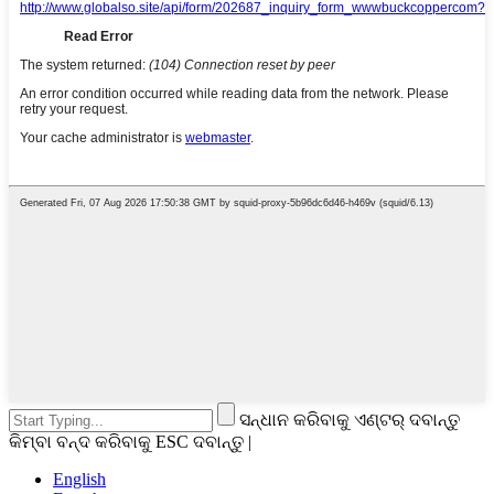
ସନ୍ଧାନ କରିବାକୁ ଏଣ୍ଟର୍ ଦବାନ୍ତୁ
କିମ୍ବା ବନ୍ଦ କରିବାକୁ ESC ଦବାନ୍ତୁ |
English