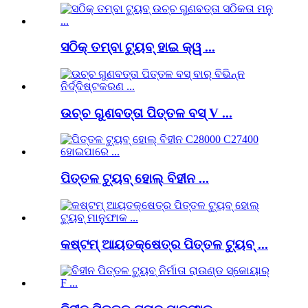
ସଠିକ୍ ତମ୍ବା ଟ୍ୟୁବ୍ ହାଇ କ୍ୱ ...
ଉଚ୍ଚ ଗୁଣବତ୍ତା ପିତ୍ତଳ ବସ୍ V ...
ପିତ୍ତଳ ଟ୍ୟୁବ୍ ହୋଲ୍ ବିହୀନ ...
କଷ୍ଟମ୍ ଆୟତକ୍ଷେତ୍ର ପିତ୍ତଳ ଟ୍ୟୁବ୍ ...