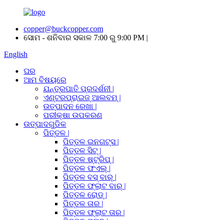
copper@buckcopper.com
ସୋମ - ଶନିବାର ସକାଳ 7:00 ରୁ 9:00 PM |
English
ଘର
ଆମ ବିଷୟରେ
ଯନ୍ତ୍ରପାତି ପ୍ରଦର୍ଶନୀ |
ଏଣ୍ଟରପ୍ରାଇଜ୍ ଆଲବମ୍ |
ଉତ୍ପାଦନ ରେଖା |
ପରୀକ୍ଷା ଉପକରଣ
ଉତ୍ପାଦଗୁଡିକ
ପିତ୍ତଳ |
ପିତ୍ତଳ ଇନଗଟ୍ସ |
ପିତ୍ତଳ ସିଟ୍ |
ପିତ୍ତଳ ଷ୍ଟ୍ରିପ୍ |
ପିତ୍ତଳ ଫଏଲ୍ |
ପିତ୍ତଳ ବସ୍ ବାର୍ |
ପିତ୍ତଳ ଫ୍ଲାଟ ବାର୍ |
ପିତ୍ତଳ ରୋଡ୍ |
ପିତ୍ତଳ ତାର |
ପିତ୍ତଳ ଫ୍ଲାଟ ତାର |