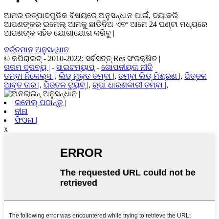
ଆମର ଉତ୍ପାଦଗୁଡିକ ବିଷୟରେ ଅନୁସନ୍ଧାନ ପାଇଁ, ଦୟାକରି
ଆପଣଙ୍କର ଇମେଲ୍ ଆମକୁ ଛାଡିଦିଅ ଏବଂ ଆମେ 24 ଘଣ୍ଟା ମଧ୍ୟରେ
ଆପଣଙ୍କ ସହିତ ଯୋଗାଯୋଗ କରିବୁ |
ବର୍ତ୍ତମାନ ଅନୁସନ୍ଧାନ
© କପିରାଇଟ୍ - 2010-2022: ସର୍ବସତ୍ତ୍ Res ସଂରକ୍ଷିତ |
ଗରମ ଦ୍ରବ୍ୟ |
-
ସାଇଟମ୍ୟାପ୍
-
ଗୋପନୀୟତା ନୀତି
ତମ୍ବା ନିକେଲ୍ସ |
,
ଲିଡ୍ ମୁକ୍ତ ତମ୍ବା |
,
ତମ୍ବା ଲିଡ୍ ମିଶ୍ରଣ |
,
ପିତ୍ତଳ
ଆବୃତ ତାର |
,
ପିତ୍ତଳ ଟ୍ୟୁବ୍ |
,
ରୂପା ଧାରଣକାରୀ ତମ୍ବା |
,
ଇମେଲ୍ ପଠାନ୍ତୁ |
ନୀନା
ଫିଓନା |
x