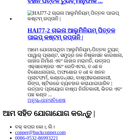
ବିହୀନ ପିତ୍ତଳ ଟ୍ୟୁବ୍ ମାନୁଫାକ ...
HAI77-2 ଚାଇନା ଆଲୁମିନିୟମ୍ ପିତ୍ତଳ
ପାଇପ୍ କଷ୍ଟମ୍ ରପ୍ତାନି |
ଆମେ ଯୋଗାଉଥିବା ଆଲୁମିନିୟମ୍-ପିତ୍ତଳ ଟ୍ୟୁବ୍
ପାୱାର୍ ପ୍ଲାଣ୍ଟ, ସମୁଦ୍ର ଜଳ ନିଷ୍କାସନ କାରଖାନା,
ଜାହାଜ ନିର୍ମାଣ ଏବଂ ଜାହାଜ ମରାମତି, ଉତ୍ତାପ
ଏକ୍ସଚେଞ୍ଜର ଏବଂ ରେଡିଏଟର, ତ oil ଳ
ବିଶୋଧନାଗାର, ଅଫଶୋର ତ oil ଳ ଖନନ
ପ୍ଲାଟଫର୍ମ, କଣ୍ଡେନ୍ସର, ବାଷ୍ପୀକରଣକାରୀ,
ରିଙ୍ଗ, ଷ୍ଟିଲରେ ବ୍ୟବହାର କରାଯାଇପାରିବ |
ଉତ୍ପାଦ ପ୍ରୟୋଗ ବାଷ୍ପ ନିର୍ଗତକାରୀ, ଭିତର ଏବଂ
ପଛ କଣ୍ଡ ...
ଅନୁସନ୍ଧାନ
ସବିଶେଷ
ଆମ ସହିତ ଯୋଗାଯୋଗ କରନ୍ତୁ |
ବକ୍ କପର କୋ।, ଲି।
copper@buckcopper.com
0086-0532-86993221