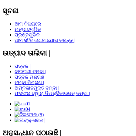
ସୂଚନା
ଆମ ବିଷୟରେ
ଉତ୍ପାଦଗୁଡିକ
ପ୍ରଶ୍ନଗୁଡିକ
ଆମ ସହିତ ଯୋଗାଯୋଗ କରନ୍ତୁ |
ଉତ୍ପାଦ ତାଲିକା |
ପିତ୍ତଳ |
ବାଇଗଣୀ ତମ୍ବା |
ପିତ୍ତଳ ମିଶ୍ରଣ |
ତମ୍ବା ମିଶ୍ରଣ |
ଅମ୍ଳଜାନମୁକ୍ତ ତମ୍ବା |
ଫସଫର ଦ୍ୱାରା ଡିଅକ୍ସିଡାଇଜଡ୍ ତମ୍ବା |
ଅନୁସନ୍ଧାନ ପଠାଉଛି |