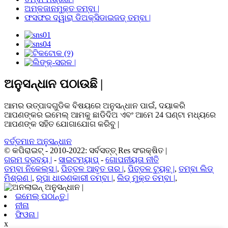
ଅମ୍ଳଜାନମୁକ୍ତ ତମ୍ବା |
ଫସଫର ଦ୍ୱାରା ଡିଅକ୍ସିଡାଇଜଡ୍ ତମ୍ବା |
ଅନୁସନ୍ଧାନ ପଠାଉଛି |
ଆମର ଉତ୍ପାଦଗୁଡିକ ବିଷୟରେ ଅନୁସନ୍ଧାନ ପାଇଁ, ଦୟାକରି
ଆପଣଙ୍କର ଇମେଲ୍ ଆମକୁ ଛାଡିଦିଅ ଏବଂ ଆମେ 24 ଘଣ୍ଟା ମଧ୍ୟରେ
ଆପଣଙ୍କ ସହିତ ଯୋଗାଯୋଗ କରିବୁ |
ବର୍ତ୍ତମାନ ଅନୁସନ୍ଧାନ
© କପିରାଇଟ୍ - 2010-2022: ସର୍ବସତ୍ତ୍ Res ସଂରକ୍ଷିତ |
ଗରମ ଦ୍ରବ୍ୟ |
-
ସାଇଟମ୍ୟାପ୍
-
ଗୋପନୀୟତା ନୀତି
ତମ୍ବା ନିକେଲ୍ସ |
,
ପିତ୍ତଳ ଆବୃତ ତାର |
,
ପିତ୍ତଳ ଟ୍ୟୁବ୍ |
,
ତମ୍ବା ଲିଡ୍
ମିଶ୍ରଣ |
,
ରୂପା ଧାରଣକାରୀ ତମ୍ବା |
,
ଲିଡ୍ ମୁକ୍ତ ତମ୍ବା |
,
ଇମେଲ୍ ପଠାନ୍ତୁ |
ନୀନା
ଫିଓନା |
x