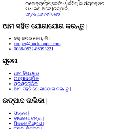
ଇଲେକ୍ଟ୍ରୋପ୍ଲେଟିଂ ୱାର୍କସିପ୍ କାର୍ଯ୍ୟଦକ୍ଷତା
ସାଧାରଣ ଅଟେ |ଉତ୍ପାଦ ...
ଅନୁସନ୍ଧାନ
ସବିଶେଷ
ଆମ ସହିତ ଯୋଗାଯୋଗ କରନ୍ତୁ |
ବକ୍ କପର କୋ।, ଲି।
copper@buckcopper.com
0086-0532-86993221
ସୂଚନା
ଆମ ବିଷୟରେ
ଉତ୍ପାଦଗୁଡିକ
ପ୍ରଶ୍ନଗୁଡିକ
ଆମ ସହିତ ଯୋଗାଯୋଗ କରନ୍ତୁ |
ଉତ୍ପାଦ ତାଲିକା |
ପିତ୍ତଳ |
ବାଇଗଣୀ ତମ୍ବା |
ପିତ୍ତଳ ମିଶ୍ରଣ |
ତମ୍ବା ମିଶ୍ରଣ |