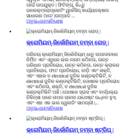
ପାଇଁ ଉପଯୁକ୍ତ | ଫିଟିଙ୍ଗ୍, କିନ୍ତୁ
ଇଲେକ୍ଟ୍ରୋପ୍ଲେଟିଂ ୱାର୍କସିପ୍ କାର୍ଯ୍ୟଦକ୍ଷତା
ସାଧାରଣ ଅଟେ |ଉତ୍ପାଦ ...
ଅନୁସନ୍ଧାନ
ସବିଶେଷ
କ୍ରୋମିୟମ୍-ଜିର୍କୋନିୟମ୍ ତମ୍ବା ରୋଡ୍ |
ପରିଚୟ କ୍ରୋମିୟମ୍ ଜିର୍କୋନିୟମ୍ ଧାତୁ ଉପାଦାନରେ
ନିର୍ମିତ ଏବଂ ଏଥିରେ ଭଲ ନରମ କଠିନତା, ଉଚ୍ଚ
ପରିଧାନ ପ୍ରତିରୋଧ, ଉଚ୍ଚ କଠିନତା, ଉଚ୍ଚ କ୍ରାକର
ପ୍ରତିରୋଧ, ଫାଟ ପ୍ରତିରୋଧ, ବାଡ଼ି ଏବଂ ଶକ୍ତି,
ଏବଂ ଏହାର ବ electrical ଦୁତିକ କଣ୍ଡକ୍ଟିଭିଟି, ବ
electrical ଦୁତିକ କଣ୍ଡକ୍ଟିଭିଟି, ପୋଷାକ ପ୍ରତିରୋଧ
ଏବଂ କଠିନତା, ଶକ୍ତି, ବ electrical ଦୁତିକ
କଣ୍ଡକ୍ଟିଭିଟି ଅଛି | ପୋଷାକ ହ୍ରାସ ଏବଂ ବାର୍ଦ୍ଧକ୍ୟ
ଚିକିତ୍ସା ପରେ ତାପଜ ଚାଳନା ଯଥେଷ୍ଟ ଉନ୍ନତ ହୁଏ,
ଏବଂ ଏହା ଏକ ଭଲ ୱେଲଡିଂ ସାମଗ୍ରୀ |...
ଅନୁସନ୍ଧାନ
ସବିଶେଷ
କ୍ରୋମିୟମ୍-ଜିର୍କୋନିୟମ୍ ତମ୍ବା ଷ୍ଟ୍ରିପ୍ |