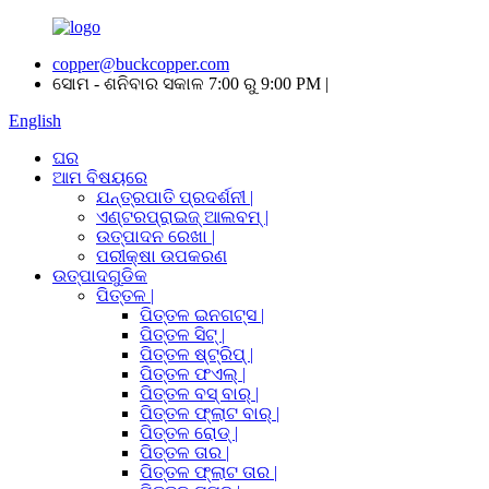
copper@buckcopper.com
ସୋମ - ଶନିବାର ସକାଳ 7:00 ରୁ 9:00 PM |
English
ଘର
ଆମ ବିଷୟରେ
ଯନ୍ତ୍ରପାତି ପ୍ରଦର୍ଶନୀ |
ଏଣ୍ଟରପ୍ରାଇଜ୍ ଆଲବମ୍ |
ଉତ୍ପାଦନ ରେଖା |
ପରୀକ୍ଷା ଉପକରଣ
ଉତ୍ପାଦଗୁଡିକ
ପିତ୍ତଳ |
ପିତ୍ତଳ ଇନଗଟ୍ସ |
ପିତ୍ତଳ ସିଟ୍ |
ପିତ୍ତଳ ଷ୍ଟ୍ରିପ୍ |
ପିତ୍ତଳ ଫଏଲ୍ |
ପିତ୍ତଳ ବସ୍ ବାର୍ |
ପିତ୍ତଳ ଫ୍ଲାଟ ବାର୍ |
ପିତ୍ତଳ ରୋଡ୍ |
ପିତ୍ତଳ ତାର |
ପିତ୍ତଳ ଫ୍ଲାଟ ତାର |