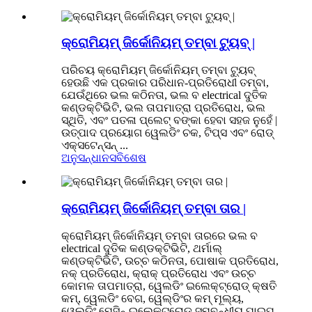
କ୍ରୋମିୟମ୍ ଜିର୍କୋନିୟମ୍ ତମ୍ବା ଟ୍ୟୁବ୍ |
ପରିଚୟ କ୍ରୋମିୟମ୍ ଜିର୍କୋନିୟମ୍ ତମ୍ବା ଟ୍ୟୁବ୍
ହେଉଛି ଏକ ପ୍ରକାର ପରିଧାନ-ପ୍ରତିରୋଧୀ ତମ୍ବା,
ଯେଉଁଥିରେ ଭଲ କଠିନତା, ଭଲ ବ electrical ଦୁତିକ
କଣ୍ଡକ୍ଟିଭିଟି, ଭଲ ତାପମାତ୍ରା ପ୍ରତିରୋଧ, ଭଲ
ସ୍ଥିତି, ଏବଂ ପତଳା ପ୍ଲେଟ୍ ବଙ୍କା ହେବା ସହଜ ନୁହେଁ |
ଉତ୍ପାଦ ପ୍ରୟୋଗ ୱେଲଡିଂ ଚକ, ଟିପ୍ସ ଏବଂ ରୋଡ୍
ଏକ୍ସଟେନ୍ସନ୍ ...
ଅନୁସନ୍ଧାନ
ସବିଶେଷ
କ୍ରୋମିୟମ୍ ଜିର୍କୋନିୟମ୍ ତମ୍ବା ତାର |
କ୍ରୋମିୟମ୍ ଜିର୍କୋନିୟମ୍ ତମ୍ବା ତାରରେ ଭଲ ବ
electrical ଦୁତିକ କଣ୍ଡକ୍ଟିଭିଟି, ଥର୍ମାଲ୍
କଣ୍ଡକ୍ଟିଭିଟି, ଉଚ୍ଚ କଠିନତା, ପୋଷାକ ପ୍ରତିରୋଧ,
ନକ୍ ପ୍ରତିରୋଧ, କ୍ରାକ୍ ପ୍ରତିରୋଧ ଏବଂ ଉଚ୍ଚ
କୋମଳ ତାପମାତ୍ରା, ୱେଲଡିଂ ଇଲେକ୍ଟ୍ରୋଡ୍ କ୍ଷତି
କମ୍, ୱେଲଡିଂ ବେଗ, ୱେଲ୍ଡିଂର କମ୍ ମୂଲ୍ୟ,
ୱେଲ୍ଡିଂ ମେସିନ୍ ଇଲେକ୍ଟ୍ରୋଡ୍ ସମ୍ବନ୍ଧୀୟ ପାଇପ୍