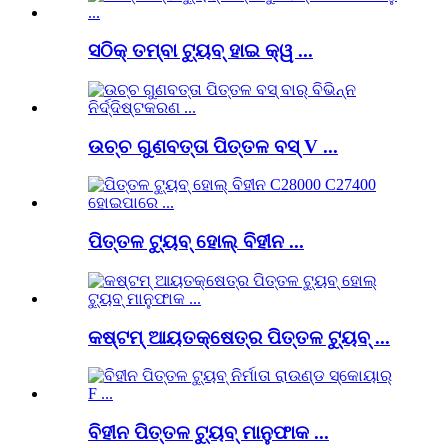
ସଠିକ୍ ତମ୍ବା ଟ୍ୟୁବ୍ ହାଇ କ୍ୱ ...
ଉଚ୍ଚ ଗୁଣବତ୍ତା ପିତ୍ତଳ ବସ୍ V ...
ପିତ୍ତଳ ଟ୍ୟୁବ୍ ହୋଲ୍ ବିହୀନ ...
କଷ୍ଟମ୍ ଆୟତକ୍ଷେତ୍ର ପିତ୍ତଳ ଟ୍ୟୁବ୍ ...
ବିହୀନ ପିତ୍ତଳ ଟ୍ୟୁବ୍ ମାନୁଫାକ ...