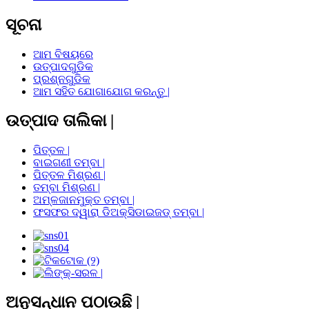
ସୂଚନା
ଆମ ବିଷୟରେ
ଉତ୍ପାଦଗୁଡିକ
ପ୍ରଶ୍ନଗୁଡିକ
ଆମ ସହିତ ଯୋଗାଯୋଗ କରନ୍ତୁ |
ଉତ୍ପାଦ ତାଲିକା |
ପିତ୍ତଳ |
ବାଇଗଣୀ ତମ୍ବା |
ପିତ୍ତଳ ମିଶ୍ରଣ |
ତମ୍ବା ମିଶ୍ରଣ |
ଅମ୍ଳଜାନମୁକ୍ତ ତମ୍ବା |
ଫସଫର ଦ୍ୱାରା ଡିଅକ୍ସିଡାଇଜଡ୍ ତମ୍ବା |
ଅନୁସନ୍ଧାନ ପଠାଉଛି |