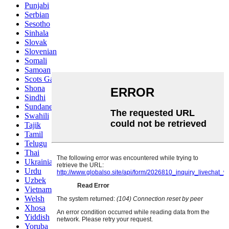
Punjabi
Serbian
Sesotho
Sinhala
Slovak
Slovenian
Somali
Samoan
Scots Gaelic
Shona
Sindhi
Sundanese
Swahili
Tajik
Tamil
Telugu
Thai
Ukrainian
Urdu
Uzbek
Vietnamese
Welsh
Xhosa
Yiddish
Yoruba