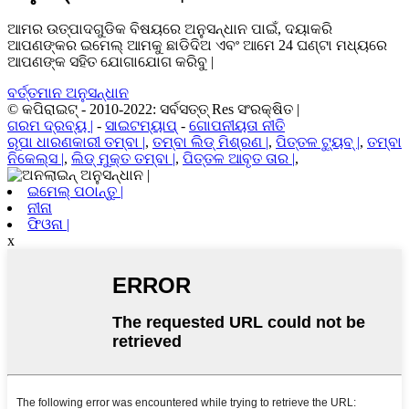
ଆମର ଉତ୍ପାଦଗୁଡିକ ବିଷୟରେ ଅନୁସନ୍ଧାନ ପାଇଁ, ଦୟାକରି
ଆପଣଙ୍କର ଇମେଲ୍ ଆମକୁ ଛାଡିଦିଅ ଏବଂ ଆମେ 24 ଘଣ୍ଟା ମଧ୍ୟରେ
ଆପଣଙ୍କ ସହିତ ଯୋଗାଯୋଗ କରିବୁ |
ବର୍ତ୍ତମାନ ଅନୁସନ୍ଧାନ
© କପିରାଇଟ୍ - 2010-2022: ସର୍ବସତ୍ତ୍ Res ସଂରକ୍ଷିତ |
ଗରମ ଦ୍ରବ୍ୟ |
-
ସାଇଟମ୍ୟାପ୍
-
ଗୋପନୀୟତା ନୀତି
ରୂପା ଧାରଣକାରୀ ତମ୍ବା |
,
ତମ୍ବା ଲିଡ୍ ମିଶ୍ରଣ |
,
ପିତ୍ତଳ ଟ୍ୟୁବ୍ |
,
ତମ୍ବା
ନିକେଲ୍ସ |
,
ଲିଡ୍ ମୁକ୍ତ ତମ୍ବା |
,
ପିତ୍ତଳ ଆବୃତ ତାର |
,
ଇମେଲ୍ ପଠାନ୍ତୁ |
ନୀନା
ଫିଓନା |
x