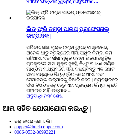
ବିହୀନ ପିତ୍ତଳ ଟ୍ୟୁବ୍ ମାନୁଫାକ ...
ଲିଡ୍-ଫ୍ରି ତମ୍ବା ପାଇପ୍ ପ୍ରଫେସନାଲ୍
ଉତ୍ପାଦକ |
ପରିଚୟ ସୀସା ମୁକ୍ତ ତମ୍ବା ଟ୍ୟୁବ୍ ବାସ୍ତବରେ,
ଅନେକ ଧାତୁ ଦ୍ରବ୍ୟରେ ସୀସା ଅଧିକ କିମ୍ବା କମ
ରହିଥାଏ, ଏବଂ ସୀସା ମୁକ୍ତ ତମ୍ବା ଉତ୍ପାଦଗୁଡ଼ିକ
ପ୍ରକୃତରେ ସୀସା ମୁକ୍ତ ନୁହେଁ, କିନ୍ତୁ ବ lead ଷୟିକ
ମାଧ୍ୟମ ମାଧ୍ୟମରେ ସୀସା ବିଷୟବସ୍ତୁ ଏକ ଛୋଟ
ସୀମା ମଧ୍ୟରେ ନିୟନ୍ତ୍ରିତ ହୋଇଥାଏ, ଏବଂ
ସେମାନଙ୍କ ଉତ୍ପାଦକୁ ତିଆରି କରେ | ବ୍ୟବହାରରେ
ସୀସା ବିଷୟବସ୍ତୁ ହେତୁ ଏହା ପ୍ରଦୂଷଣ କିମ୍ବା କ୍ଷତି
ଘଟାଇବ ନାହିଁ |ଉତ୍ପାଦ ...
ଅନୁସନ୍ଧାନ
ସବିଶେଷ
ଆମ ସହିତ ଯୋଗାଯୋଗ କରନ୍ତୁ |
ବକ୍ କପର କୋ।, ଲି।
copper@buckcopper.com
0086-0532-86993221