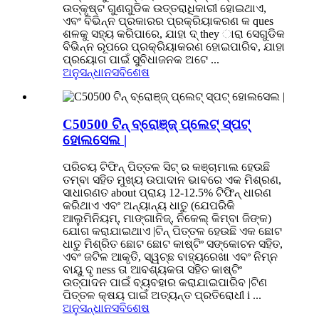
ଉତ୍କୃଷ୍ଟ ଗୁଣଗୁଡିକ ଉତ୍ତରାଧିକାରୀ ହୋଇଥାଏ,
ଏବଂ ବିଭିନ୍ନ ପ୍ରକାରର ପ୍ରକ୍ରିୟାକରଣ କ ques
ଶଳକୁ ସହ୍ୟ କରିପାରେ, ଯାହା ଦ୍ they ାରା ସେଗୁଡିକ
ବିଭିନ୍ନ ରୂପରେ ପ୍ରକ୍ରିୟାକରଣ ହୋଇପାରିବ, ଯାହା
ପ୍ରୟୋଗ ପାଇଁ ସୁବିଧାଜନକ ଅଟେ ...
ଅନୁସନ୍ଧାନ
ସବିଶେଷ
C50500 ଟିନ୍ ବ୍ରୋଞ୍ଜ୍ ପ୍ଲେଟ୍ ସ୍ପଟ୍
ହୋଲସେଲ |
ପରିଚୟ ଟିଫିନ୍ ପିତ୍ତଳ ସିଟ୍ ର କଞ୍ଚାମାଲ ହେଉଛି
ତମ୍ବା ସହିତ ମୁଖ୍ୟ ଉପାଦାନ ଭାବରେ ଏକ ମିଶ୍ରଣ,
ସାଧାରଣତ about ପ୍ରାୟ 12-12.5% ​​ଟିଫିନ୍ ଧାରଣ
କରିଥାଏ ଏବଂ ଅନ୍ୟାନ୍ୟ ଧାତୁ (ଯେପରିକି
ଆଲୁମିନିୟମ୍, ମାଙ୍ଗାନିଜ୍, ନିକେଲ୍ କିମ୍ବା ଜିଙ୍କ)
ଯୋଗ କରାଯାଇଥାଏ |ଟିନ୍ ପିତ୍ତଳ ହେଉଛି ଏକ ଛୋଟ
ଧାତୁ ମିଶ୍ରିତ ଛୋଟ ଛୋଟ କାଷ୍ଟିଂ ସଙ୍କୋଚନ ସହିତ,
ଏବଂ ଜଟିଳ ଆକୃତି, ସ୍ୱଚ୍ଛ ବାହ୍ୟରେଖା ଏବଂ ନିମ୍ନ
ବାୟୁ ଦୃ ness ତା ଆବଶ୍ୟକତା ସହିତ କାଷ୍ଟିଂ
ଉତ୍ପାଦନ ପାଇଁ ବ୍ୟବହାର କରାଯାଇପାରିବ |ଟିଣ
ପିତ୍ତଳ କ୍ଷୟ ପାଇଁ ଅତ୍ୟନ୍ତ ପ୍ରତିରୋଧୀ i ...
ଅନୁସନ୍ଧାନ
ସବିଶେଷ