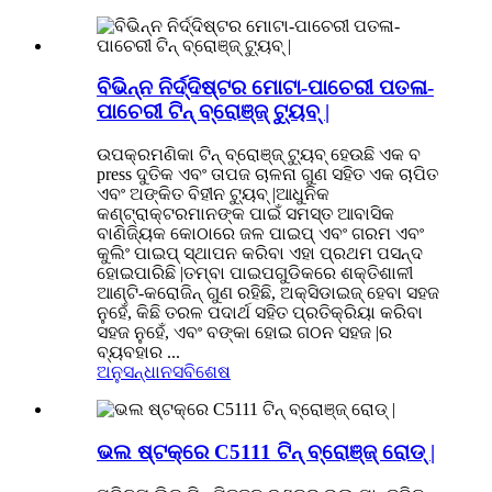
ବିଭିନ୍ନ ନିର୍ଦ୍ଦିଷ୍ଟର ମୋଟା-ପାଚେରୀ ପତଳା-
ପାଚେରୀ ଟିନ୍ ବ୍ରୋଞ୍ଜ୍ ଟ୍ୟୁବ୍ |
ଉପକ୍ରମଣିକା ଟିନ୍ ବ୍ରୋଞ୍ଜ୍ ଟ୍ୟୁବ୍ ହେଉଛି ଏକ ବ
press ଦୁତିକ ଏବଂ ତାପଜ ଚାଳନା ଗୁଣ ସହିତ ଏକ ଚାପିତ
ଏବଂ ଅଙ୍କିତ ବିହୀନ ଟ୍ୟୁବ୍ |ଆଧୁନିକ
କଣ୍ଟ୍ରାକ୍ଟରମାନଙ୍କ ପାଇଁ ସମସ୍ତ ଆବାସିକ
ବାଣିଜ୍ୟିକ କୋଠାରେ ଜଳ ପାଇପ୍ ଏବଂ ଗରମ ଏବଂ
କୁଲିଂ ପାଇପ୍ ସ୍ଥାପନ କରିବା ଏହା ପ୍ରଥମ ପସନ୍ଦ
ହୋଇପାରିଛି |ତମ୍ବା ପାଇପଗୁଡିକରେ ଶକ୍ତିଶାଳୀ
ଆଣ୍ଟି-କରୋଜିନ୍ ଗୁଣ ରହିଛି, ଅକ୍ସିଡାଇଜ୍ ହେବା ସହଜ
ନୁହେଁ, କିଛି ତରଳ ପଦାର୍ଥ ସହିତ ପ୍ରତିକ୍ରିୟା କରିବା
ସହଜ ନୁହେଁ, ଏବଂ ବଙ୍କା ହୋଇ ଗଠନ ସହଜ |ର
ବ୍ୟବହାର ...
ଅନୁସନ୍ଧାନ
ସବିଶେଷ
ଭଲ ଷ୍ଟକ୍ରେ C5111 ଟିନ୍ ବ୍ରୋଞ୍ଜ୍ ରୋଡ୍ |