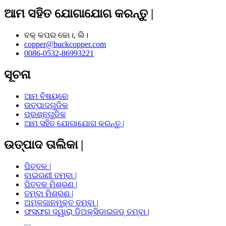
ଆମ ସହିତ ଯୋଗାଯୋଗ କରନ୍ତୁ |
ବକ୍ କପର କୋ।, ଲି।
copper@buckcopper.com
0086-0532-86993221
ସୂଚନା
ଆମ ବିଷୟରେ
ଉତ୍ପାଦଗୁଡିକ
ପ୍ରଶ୍ନଗୁଡିକ
ଆମ ସହିତ ଯୋଗାଯୋଗ କରନ୍ତୁ |
ଉତ୍ପାଦ ତାଲିକା |
ପିତ୍ତଳ |
ବାଇଗଣୀ ତମ୍ବା |
ପିତ୍ତଳ ମିଶ୍ରଣ |
ତମ୍ବା ମିଶ୍ରଣ |
ଅମ୍ଳଜାନମୁକ୍ତ ତମ୍ବା |
ଫସଫର ଦ୍ୱାରା ଡିଅକ୍ସିଡାଇଜଡ୍ ତମ୍ବା |