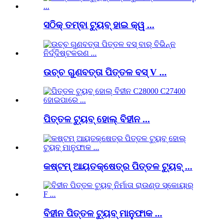
ସଠିକ୍ ତମ୍ବା ଟ୍ୟୁବ୍ ହାଇ କ୍ୱ ...
ଉଚ୍ଚ ଗୁଣବତ୍ତା ପିତ୍ତଳ ବସ୍ V ...
ପିତ୍ତଳ ଟ୍ୟୁବ୍ ହୋଲ୍ ବିହୀନ ...
କଷ୍ଟମ୍ ଆୟତକ୍ଷେତ୍ର ପିତ୍ତଳ ଟ୍ୟୁବ୍ ...
ବିହୀନ ପିତ୍ତଳ ଟ୍ୟୁବ୍ ମାନୁଫାକ ...