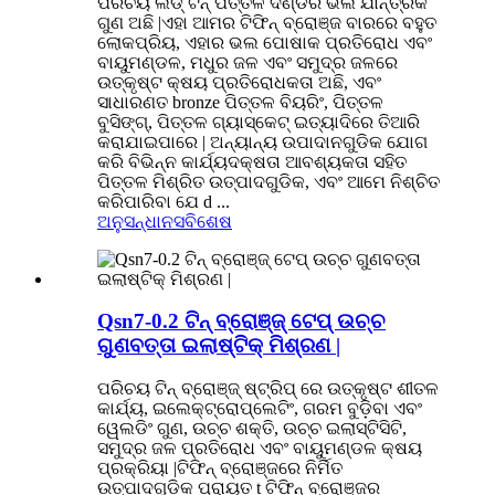
ପରିଚୟ ଲିଡ୍ ଟିନ୍ ପିତ୍ତଳ ଦଣ୍ଡର ଭଲ ଯାନ୍ତ୍ରିକ
ଗୁଣ ଅଛି |ଏହା ଆମର ଟିଫିନ୍ ବ୍ରୋଞ୍ଜ ବାରରେ ବହୁତ
ଲୋକପ୍ରିୟ, ଏହାର ଭଲ ପୋଷାକ ପ୍ରତିରୋଧ ଏବଂ
ବାୟୁମଣ୍ଡଳ, ମଧୁର ଜଳ ଏବଂ ସମୁଦ୍ର ଜଳରେ
ଉତ୍କୃଷ୍ଟ କ୍ଷୟ ପ୍ରତିରୋଧକତା ଅଛି, ଏବଂ
ସାଧାରଣତ bronze ପିତ୍ତଳ ବିୟରିଂ, ପିତ୍ତଳ
ବୁସିଙ୍ଗ୍, ପିତ୍ତଳ ଗ୍ୟାସ୍କେଟ୍ ଇତ୍ୟାଦିରେ ତିଆରି
କରାଯାଇପାରେ | ଅନ୍ୟାନ୍ୟ ଉପାଦାନଗୁଡିକ ଯୋଗ
କରି ବିଭିନ୍ନ କାର୍ଯ୍ୟଦକ୍ଷତା ଆବଶ୍ୟକତା ସହିତ
ପିତ୍ତଳ ମିଶ୍ରିତ ଉତ୍ପାଦଗୁଡିକ, ଏବଂ ଆମେ ନିଶ୍ଚିତ
କରିପାରିବା ଯେ d ...
ଅନୁସନ୍ଧାନ
ସବିଶେଷ
Qsn7-0.2 ଟିନ୍ ବ୍ରୋଞ୍ଜ୍ ଟେପ୍ ଉଚ୍ଚ
ଗୁଣବତ୍ତା ଇଲାଷ୍ଟିକ୍ ମିଶ୍ରଣ |
ପରିଚୟ ଟିନ୍ ବ୍ରୋଞ୍ଜ୍ ଷ୍ଟ୍ରିପ୍ ରେ ଉତ୍କୃଷ୍ଟ ଶୀତଳ
କାର୍ଯ୍ୟ, ଇଲେକ୍ଟ୍ରୋପ୍ଲେଟିଂ, ଗରମ ବୁଡ଼ିବା ଏବଂ
ୱେଲଡିଂ ଗୁଣ, ଉଚ୍ଚ ଶକ୍ତି, ଉଚ୍ଚ ଇଲାସ୍ଟିସିଟି,
ସମୁଦ୍ର ଜଳ ପ୍ରତିରୋଧ ଏବଂ ବାୟୁମଣ୍ଡଳ କ୍ଷୟ
ପ୍ରକ୍ରିୟା |ଟିଫିନ୍ ବ୍ରୋଞ୍ଜରେ ନିର୍ମିତ
ଉତ୍ପାଦଗୁଡିକ ପ୍ରାୟତ t ଟିଫିନ୍ ବ୍ରୋଞ୍ଜର