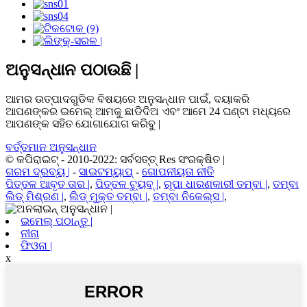
ଅନୁସନ୍ଧାନ ପଠାଉଛି |
ଆମର ଉତ୍ପାଦଗୁଡିକ ବିଷୟରେ ଅନୁସନ୍ଧାନ ପାଇଁ, ଦୟାକରି
ଆପଣଙ୍କର ଇମେଲ୍ ଆମକୁ ଛାଡିଦିଅ ଏବଂ ଆମେ 24 ଘଣ୍ଟା ମଧ୍ୟରେ
ଆପଣଙ୍କ ସହିତ ଯୋଗାଯୋଗ କରିବୁ |
ବର୍ତ୍ତମାନ ଅନୁସନ୍ଧାନ
© କପିରାଇଟ୍ - 2010-2022: ସର୍ବସତ୍ତ୍ Res ସଂରକ୍ଷିତ |
ଗରମ ଦ୍ରବ୍ୟ |
-
ସାଇଟମ୍ୟାପ୍
-
ଗୋପନୀୟତା ନୀତି
ପିତ୍ତଳ ଆବୃତ ତାର |
,
ପିତ୍ତଳ ଟ୍ୟୁବ୍ |
,
ରୂପା ଧାରଣକାରୀ ତମ୍ବା |
,
ତମ୍ବା
ଲିଡ୍ ମିଶ୍ରଣ |
,
ଲିଡ୍ ମୁକ୍ତ ତମ୍ବା |
,
ତମ୍ବା ନିକେଲ୍ସ |
,
ଇମେଲ୍ ପଠାନ୍ତୁ |
ନୀନା
ଫିଓନା |
x