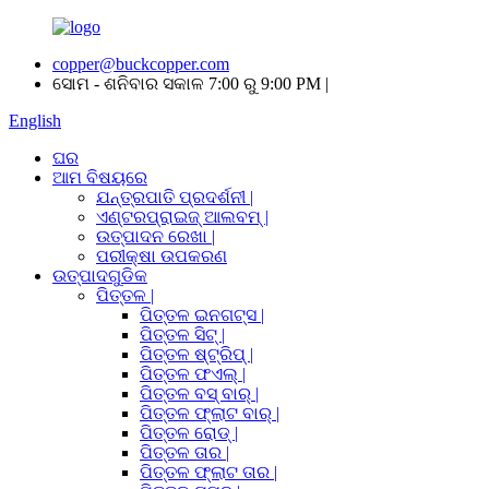
copper@buckcopper.com
ସୋମ - ଶନିବାର ସକାଳ 7:00 ରୁ 9:00 PM |
English
ଘର
ଆମ ବିଷୟରେ
ଯନ୍ତ୍ରପାତି ପ୍ରଦର୍ଶନୀ |
ଏଣ୍ଟରପ୍ରାଇଜ୍ ଆଲବମ୍ |
ଉତ୍ପାଦନ ରେଖା |
ପରୀକ୍ଷା ଉପକରଣ
ଉତ୍ପାଦଗୁଡିକ
ପିତ୍ତଳ |
ପିତ୍ତଳ ଇନଗଟ୍ସ |
ପିତ୍ତଳ ସିଟ୍ |
ପିତ୍ତଳ ଷ୍ଟ୍ରିପ୍ |
ପିତ୍ତଳ ଫଏଲ୍ |
ପିତ୍ତଳ ବସ୍ ବାର୍ |
ପିତ୍ତଳ ଫ୍ଲାଟ ବାର୍ |
ପିତ୍ତଳ ରୋଡ୍ |
ପିତ୍ତଳ ତାର |
ପିତ୍ତଳ ଫ୍ଲାଟ ତାର |