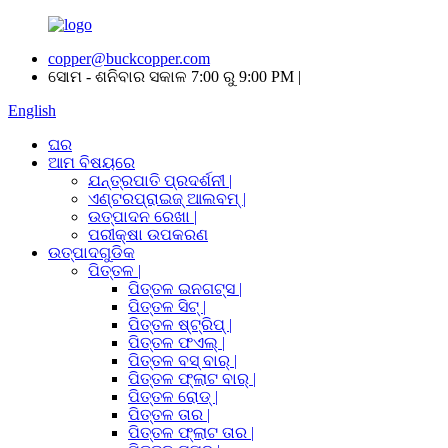
copper@buckcopper.com
ସୋମ - ଶନିବାର ସକାଳ 7:00 ରୁ 9:00 PM |
English
ଘର
ଆମ ବିଷୟରେ
ଯନ୍ତ୍ରପାତି ପ୍ରଦର୍ଶନୀ |
ଏଣ୍ଟରପ୍ରାଇଜ୍ ଆଲବମ୍ |
ଉତ୍ପାଦନ ରେଖା |
ପରୀକ୍ଷା ଉପକରଣ
ଉତ୍ପାଦଗୁଡିକ
ପିତ୍ତଳ |
ପିତ୍ତଳ ଇନଗଟ୍ସ |
ପିତ୍ତଳ ସିଟ୍ |
ପିତ୍ତଳ ଷ୍ଟ୍ରିପ୍ |
ପିତ୍ତଳ ଫଏଲ୍ |
ପିତ୍ତଳ ବସ୍ ବାର୍ |
ପିତ୍ତଳ ଫ୍ଲାଟ ବାର୍ |
ପିତ୍ତଳ ରୋଡ୍ |
ପିତ୍ତଳ ତାର |
ପିତ୍ତଳ ଫ୍ଲାଟ ତାର |