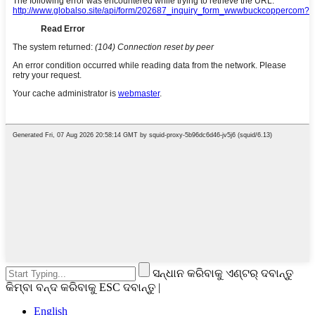
ସନ୍ଧାନ କରିବାକୁ ଏଣ୍ଟର୍ ଦବାନ୍ତୁ
କିମ୍ବା ବନ୍ଦ କରିବାକୁ ESC ଦବାନ୍ତୁ |
English