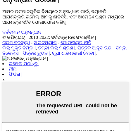
ଆମର ଉତ୍ପାଦଗୁଡିକ ବିଷୟରେ ଅନୁସନ୍ଧାନ ପାଇଁ, ଦୟାକରି
ଆପଣଙ୍କର ଇମେଲ୍ ଆମକୁ ଛାଡିଦିଅ ଏବଂ ଆମେ 24 ଘଣ୍ଟା ମଧ୍ୟରେ
ଆପଣଙ୍କ ସହିତ ଯୋଗାଯୋଗ କରିବୁ |
ବର୍ତ୍ତମାନ ଅନୁସନ୍ଧାନ
© କପିରାଇଟ୍ - 2010-2022: ସର୍ବସତ୍ତ୍ Res ସଂରକ୍ଷିତ |
ଗରମ ଦ୍ରବ୍ୟ |
-
ସାଇଟମ୍ୟାପ୍
-
ଗୋପନୀୟତା ନୀତି
ଲିଡ୍ ମୁକ୍ତ ତମ୍ବା |
,
ତମ୍ବା ଲିଡ୍ ମିଶ୍ରଣ |
,
ପିତ୍ତଳ ଆବୃତ ତାର |
,
ତମ୍ବା
ନିକେଲ୍ସ |
,
ପିତ୍ତଳ ଟ୍ୟୁବ୍ |
,
ରୂପା ଧାରଣକାରୀ ତମ୍ବା |
,
ଇମେଲ୍ ପଠାନ୍ତୁ |
ନୀନା
ଫିଓନା |
x