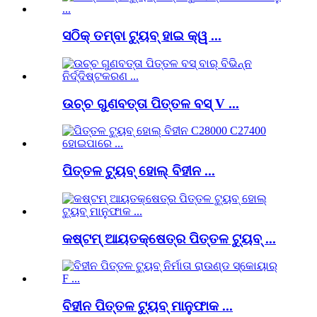
ସଠିକ୍ ତମ୍ବା ଟ୍ୟୁବ୍ ହାଇ କ୍ୱ ...
ଉଚ୍ଚ ଗୁଣବତ୍ତା ପିତ୍ତଳ ବସ୍ V ...
ପିତ୍ତଳ ଟ୍ୟୁବ୍ ହୋଲ୍ ବିହୀନ ...
କଷ୍ଟମ୍ ଆୟତକ୍ଷେତ୍ର ପିତ୍ତଳ ଟ୍ୟୁବ୍ ...
ବିହୀନ ପିତ୍ତଳ ଟ୍ୟୁବ୍ ମାନୁଫାକ ...