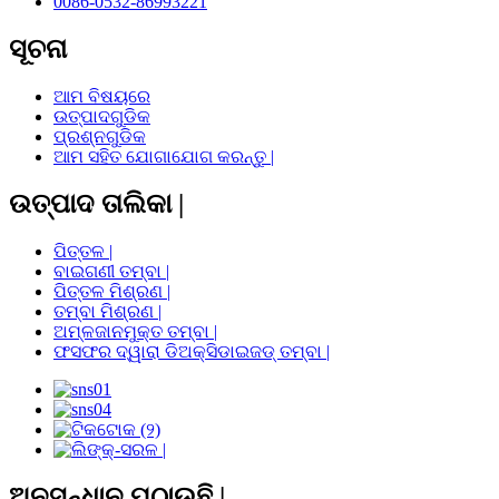
0086-0532-86993221
ସୂଚନା
ଆମ ବିଷୟରେ
ଉତ୍ପାଦଗୁଡିକ
ପ୍ରଶ୍ନଗୁଡିକ
ଆମ ସହିତ ଯୋଗାଯୋଗ କରନ୍ତୁ |
ଉତ୍ପାଦ ତାଲିକା |
ପିତ୍ତଳ |
ବାଇଗଣୀ ତମ୍ବା |
ପିତ୍ତଳ ମିଶ୍ରଣ |
ତମ୍ବା ମିଶ୍ରଣ |
ଅମ୍ଳଜାନମୁକ୍ତ ତମ୍ବା |
ଫସଫର ଦ୍ୱାରା ଡିଅକ୍ସିଡାଇଜଡ୍ ତମ୍ବା |
ଅନୁସନ୍ଧାନ ପଠାଉଛି |