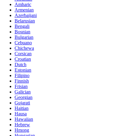
Amharic
Armenian
Azerbaijani
Belarusian
Bengali
Bosnian
Bulgarian
Cebuano
Chichewa
Corsican
Croatian
Dutch
Estonian
Filipino
Finnish
Frisian
Galician
Georgian
Gujarati
Haitian
Hausa
Hawaiian
Hebrew
Hmong
Hungarian