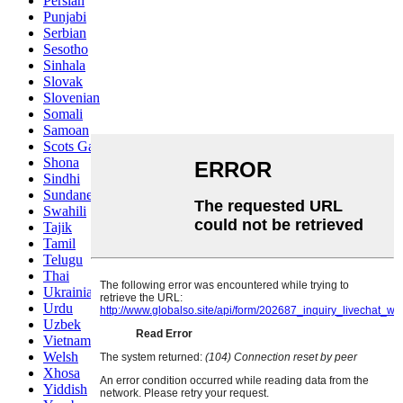
Persian
Punjabi
Serbian
Sesotho
Sinhala
Slovak
Slovenian
Somali
Samoan
Scots Gaelic
Shona
Sindhi
Sundanese
Swahili
Tajik
Tamil
Telugu
Thai
Ukrainian
Urdu
Uzbek
Vietnamese
Welsh
Xhosa
Yiddish