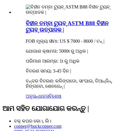
ବିହୀନ ତମ୍ବା ଟ୍ୟୁବ୍ ASTM B88 ବିହୀନ
ଟ୍ୟୁବ୍ ଉତ୍ପାଦକ |
FOB ମୂଲ୍ୟ ସୀମା: US $ 7000 - 8600 / ଟନ୍ |
ଯୋଗାଣ କ୍ଷମତା: 5000t ରୁ ଅଧିକ |
ପରିମାଣ ଆରମ୍ଭ: 1t ରୁ ଅଧିକ
ବିତରଣ ସମୟ: 3-45 ଦିନ |
ବନ୍ଦର ବିତରଣ: କଳିଙ୍ଗଡୋ, ସାଂଘାଇ, ତିଆନ୍ଜିନ୍,
ନିଙ୍ଗବୋ, ଶେନଜେନ୍ |
ଅନୁସନ୍ଧାନ
ସବିଶେଷ
ଆମ ସହିତ ଯୋଗାଯୋଗ କରନ୍ତୁ |
ବକ୍ କପର କୋ।, ଲି।
copper@buckcopper.com