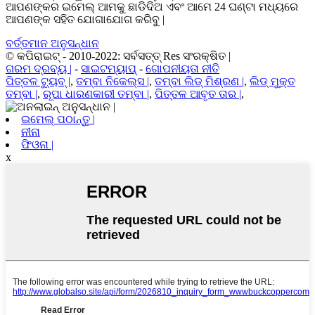
ଆପଣଙ୍କର ଇମେଲ୍ ଆମକୁ ଛାଡିଦିଅ ଏବଂ ଆମେ 24 ଘଣ୍ଟା ମଧ୍ୟରେ
ଆପଣଙ୍କ ସହିତ ଯୋଗାଯୋଗ କରିବୁ |
ବର୍ତ୍ତମାନ ଅନୁସନ୍ଧାନ
© କପିରାଇଟ୍ - 2010-2022: ସର୍ବସତ୍ତ୍ Res ସଂରକ୍ଷିତ |
ଗରମ ଦ୍ରବ୍ୟ |
-
ସାଇଟମ୍ୟାପ୍
-
ଗୋପନୀୟତା ନୀତି
ପିତ୍ତଳ ଟ୍ୟୁବ୍ |
,
ତମ୍ବା ନିକେଲ୍ସ |
,
ତମ୍ବା ଲିଡ୍ ମିଶ୍ରଣ |
,
ଲିଡ୍ ମୁକ୍ତ
ତମ୍ବା |
,
ରୂପା ଧାରଣକାରୀ ତମ୍ବା |
,
ପିତ୍ତଳ ଆବୃତ ତାର |
,
ଇମେଲ୍ ପଠାନ୍ତୁ |
ନୀନା
ଫିଓନା |
x