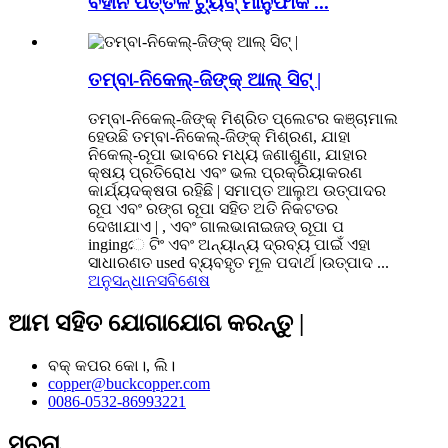
ବିହୀନ ପିତ୍ତଳ ଟ୍ୟୁବ୍ ମାନୁଫାକ ...
ତମ୍ବା-ନିକେଲ୍-ଜିଙ୍କ୍ ଆଲ୍ ସିଟ୍ |
ତମ୍ବା-ନିକେଲ୍-ଜିଙ୍କ୍ ମିଶ୍ରିତ ପ୍ଲେଟର କଞ୍ଚାମାଲ
ହେଉଛି ତମ୍ବା-ନିକେଲ୍-ଜିଙ୍କ୍ ମିଶ୍ରଣ, ଯାହା
ନିକେଲ୍-ରୂପା ଭାବରେ ମଧ୍ୟ ଜଣାଶୁଣା, ଯାହାର
କ୍ଷୟ ପ୍ରତିରୋଧ ଏବଂ ଭଲ ପ୍ରକ୍ରିୟାକରଣ
କାର୍ଯ୍ୟଦକ୍ଷତା ରହିଛି | ସମାପ୍ତ ଆଲୁଅ ଉତ୍ପାଦର
ରୂପ ଏବଂ ରଙ୍ଗ ରୂପା ସହିତ ଅତି ନିକଟତର
ଦେଖାଯାଏ | , ଏବଂ ଗାଲଭାନାଇଜଡ୍ ରୂପା ପ
ingingে ଟିଂ ଏବଂ ଅନ୍ୟାନ୍ୟ ଦ୍ରବ୍ୟ ପାଇଁ ଏହା
ସାଧାରଣତ used ବ୍ୟବହୃତ ମୂଳ ପଦାର୍ଥ |ଉତ୍ପାଦ ...
ଅନୁସନ୍ଧାନ
ସବିଶେଷ
ଆମ ସହିତ ଯୋଗାଯୋଗ କରନ୍ତୁ |
ବକ୍ କପର କୋ।, ଲି।
copper@buckcopper.com
0086-0532-86993221
ସୂଚନା