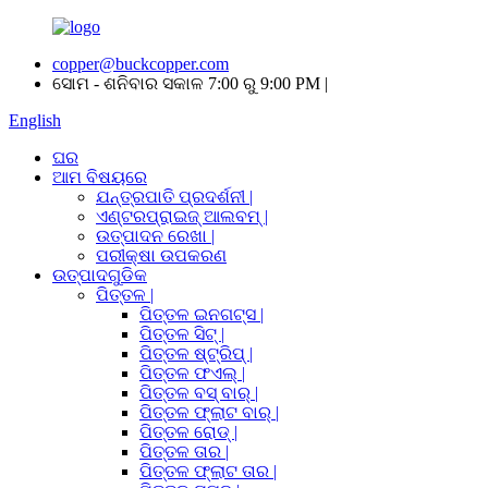
copper@buckcopper.com
ସୋମ - ଶନିବାର ସକାଳ 7:00 ରୁ 9:00 PM |
English
ଘର
ଆମ ବିଷୟରେ
ଯନ୍ତ୍ରପାତି ପ୍ରଦର୍ଶନୀ |
ଏଣ୍ଟରପ୍ରାଇଜ୍ ଆଲବମ୍ |
ଉତ୍ପାଦନ ରେଖା |
ପରୀକ୍ଷା ଉପକରଣ
ଉତ୍ପାଦଗୁଡିକ
ପିତ୍ତଳ |
ପିତ୍ତଳ ଇନଗଟ୍ସ |
ପିତ୍ତଳ ସିଟ୍ |
ପିତ୍ତଳ ଷ୍ଟ୍ରିପ୍ |
ପିତ୍ତଳ ଫଏଲ୍ |
ପିତ୍ତଳ ବସ୍ ବାର୍ |
ପିତ୍ତଳ ଫ୍ଲାଟ ବାର୍ |
ପିତ୍ତଳ ରୋଡ୍ |
ପିତ୍ତଳ ତାର |
ପିତ୍ତଳ ଫ୍ଲାଟ ତାର |