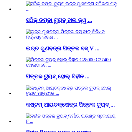
ସଠିକ୍ ତମ୍ବା ଟ୍ୟୁବ୍ ହାଇ କ୍ୱ ...
ଉଚ୍ଚ ଗୁଣବତ୍ତା ପିତ୍ତଳ ବସ୍ V ...
ପିତ୍ତଳ ଟ୍ୟୁବ୍ ହୋଲ୍ ବିହୀନ ...
କଷ୍ଟମ୍ ଆୟତକ୍ଷେତ୍ର ପିତ୍ତଳ ଟ୍ୟୁବ୍ ...