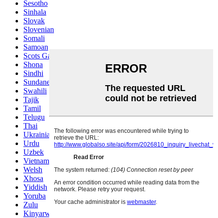
Sesotho
Sinhala
Slovak
Slovenian
Somali
Samoan
Scots Gaelic
Shona
Sindhi
Sundanese
Swahili
Tajik
Tamil
Telugu
Thai
Ukrainian
Urdu
Uzbek
Vietnamese
Welsh
Xhosa
Yiddish
Yoruba
Zulu
Kinyarwanda