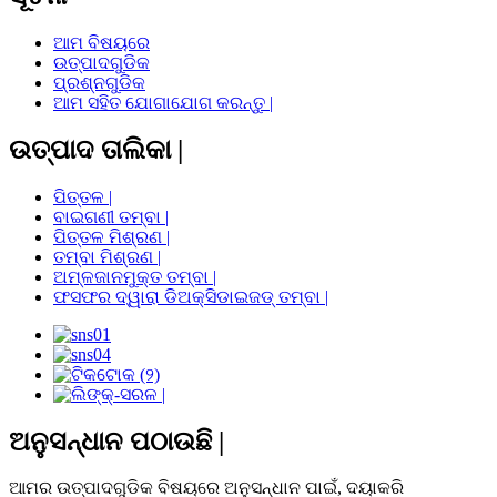
ଆମ ବିଷୟରେ
ଉତ୍ପାଦଗୁଡିକ
ପ୍ରଶ୍ନଗୁଡିକ
ଆମ ସହିତ ଯୋଗାଯୋଗ କରନ୍ତୁ |
ଉତ୍ପାଦ ତାଲିକା |
ପିତ୍ତଳ |
ବାଇଗଣୀ ତମ୍ବା |
ପିତ୍ତଳ ମିଶ୍ରଣ |
ତମ୍ବା ମିଶ୍ରଣ |
ଅମ୍ଳଜାନମୁକ୍ତ ତମ୍ବା |
ଫସଫର ଦ୍ୱାରା ଡିଅକ୍ସିଡାଇଜଡ୍ ତମ୍ବା |
ଅନୁସନ୍ଧାନ ପଠାଉଛି |
ଆମର ଉତ୍ପାଦଗୁଡିକ ବିଷୟରେ ଅନୁସନ୍ଧାନ ପାଇଁ, ଦୟାକରି