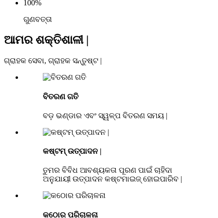
100
%
ଗୁଣବତ୍ତା
ଆମର ଶକ୍ତିଶାଳୀ |
ଗ୍ରାହକ ସେବା, ଗ୍ରାହକ ସନ୍ତୁଷ୍ଟ |
ବିତରଣ ଗତି
ବଡ଼ ଭଣ୍ଡାର ଏବଂ ସ୍ୱଳ୍ପ ବିତରଣ ସମୟ |
କଷ୍ଟମ୍ ଉତ୍ପାଦନ |
ତୁମର ବିବିଧ ଆବଶ୍ୟକତା ପୂରଣ ପାଇଁ ଚାହିଦା
ଅନୁଯାୟୀ ଉତ୍ପାଦନ କଷ୍ଟମାଇଜ୍ ହୋଇପାରିବ |
କଠୋର ପରିଚାଳନା