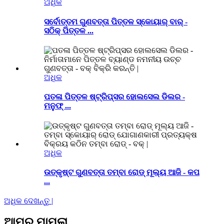
ଅଧିକ
ସର୍ବୋତ୍ତମ ଗୁଣବତ୍ତା ପିତ୍ତଳ ସ୍କୋୟାର୍ ବାର୍ -
ସଠିକ୍ ପିତ୍ତଳ ...
ଅଧିକ
ପତଳା ପିତ୍ତଳ ଷ୍ଟ୍ରିପ୍ସର ହୋଲସେଲ ଡିଲର -
ମନୁଫ୍ ...
ଅଧିକ
ଉତ୍କୃଷ୍ଟ ଗୁଣବତ୍ତା ତମ୍ବା ରୋଡ୍ ମୂଲ୍ୟ ଆଜି - କପ
...
ଅଧିକ ଦେଖନ୍ତୁ |
ଆମର ମାମଲା