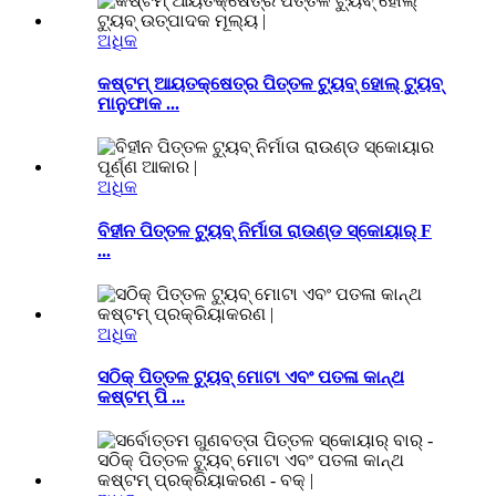
ଅଧିକ
କଷ୍ଟମ୍ ଆୟତକ୍ଷେତ୍ର ପିତ୍ତଳ ଟ୍ୟୁବ୍ ହୋଲ୍ ଟ୍ୟୁବ୍
ମାନୁଫାକ ...
ଅଧିକ
ବିହୀନ ପିତ୍ତଳ ଟ୍ୟୁବ୍ ନିର୍ମାତା ରାଉଣ୍ଡ ସ୍କୋୟାର୍ F
...
ଅଧିକ
ସଠିକ୍ ପିତ୍ତଳ ଟ୍ୟୁବ୍ ମୋଟା ଏବଂ ପତଳା କାନ୍ଥ
କଷ୍ଟମ୍ ପି ...