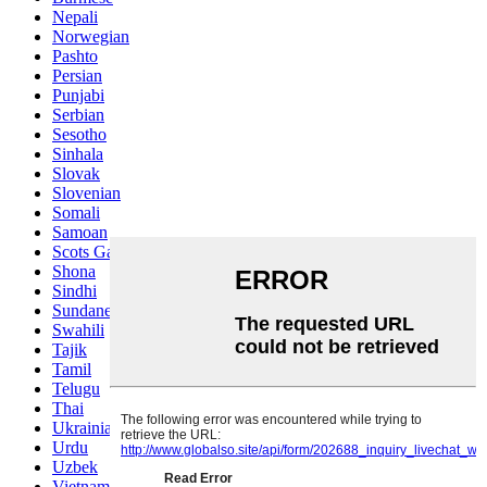
Nepali
Norwegian
Pashto
Persian
Punjabi
Serbian
Sesotho
Sinhala
Slovak
Slovenian
Somali
Samoan
Scots Gaelic
Shona
Sindhi
Sundanese
Swahili
Tajik
Tamil
Telugu
Thai
Ukrainian
Urdu
Uzbek
Vietnamese