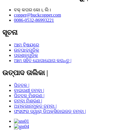
ବକ୍ କପର କୋ।, ଲି।
copper@buckcopper.com
0086-0532-86993221
ସୂଚନା
ଆମ ବିଷୟରେ
ଉତ୍ପାଦଗୁଡିକ
ପ୍ରଶ୍ନଗୁଡିକ
ଆମ ସହିତ ଯୋଗାଯୋଗ କରନ୍ତୁ |
ଉତ୍ପାଦ ତାଲିକା |
ପିତ୍ତଳ |
ବାଇଗଣୀ ତମ୍ବା |
ପିତ୍ତଳ ମିଶ୍ରଣ |
ତମ୍ବା ମିଶ୍ରଣ |
ଅମ୍ଳଜାନମୁକ୍ତ ତମ୍ବା |
ଫସଫର ଦ୍ୱାରା ଡିଅକ୍ସିଡାଇଜଡ୍ ତମ୍ବା |