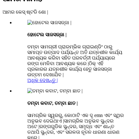
ଆମର କେସ୍ ଷ୍ଟଡି ଶୋ |
ହୋଟେଲ ସାଜସଜ୍ଜା |
ତମ୍ବା ସାମଗ୍ରୀ ପ୍ରାରମ୍ଭିକ ଗ୍ରାଇଣ୍ଡିଂ ଠାରୁ
ସମାପ୍ତ ଉତ୍ପାଦ ପର୍ଯ୍ୟନ୍ତ ଅତି ଯତ୍ନଶୀଳ କାର୍ଯ୍ୟ
ଆବଶ୍ୟକ କରିବା ସହିତ ପରବର୍ତ୍ତୀ ପର୍ଯ୍ୟାୟରେ
ରଙ୍ଗ ମେଳିବା ଆବଶ୍ୟକ କରେ |ଠିକ୍ ଏହି
ପ୍ରକାରର ଯତ୍ନଶୀଳ କାର୍ଯ୍ୟ ହେତୁ ସାଜସଜ୍ଜା
ଉତ୍ତମ ଦେଖାଯିବ |
ଅଧିକ ଦେଖନ୍ତୁ |
ତମ୍ବା କବାଟ, ତମ୍ବା ଛାତ |
ସାମଗ୍ରିକ ସ୍ୱରରୁ, କୋଠାଟି ଏକ ଦୃ emn ଏବଂ ସ୍ଥିର
ଅନୁଭବ ଦେଇଥାଏ |ସାମଗ୍ରିକ ଅନୁଭବ ସୁନ୍ଦର
ଅଟେ |ରଙ୍ଗଗୁଡିକ ସୁନ୍ଦର, ସମୃଦ୍ଧ ଏବଂ ଶାନ୍ତ
ତଥାପି ସୁନ୍ଦର, ଏବଂ ସରଳତା ନୂତନ ଧାରଣା ଧାରଣ
କରେ |