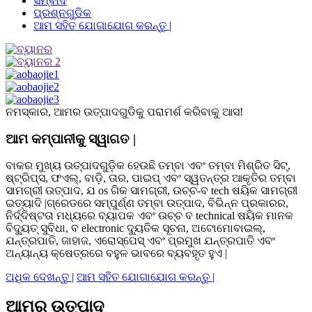
ସମ୍ବାଦ
ପ୍ରଶ୍ନଗୁଡିକ
ଆମ ସହିତ ଯୋଗାଯୋଗ କରନ୍ତୁ |
ନମସ୍କାର, ଆମର ଉତ୍ପାଦଗୁଡିକୁ ପରାମର୍ଶ କରିବାକୁ ଆସ!
ଆମ କମ୍ପାନୀକୁ ସ୍ୱାଗତ |
ବାକର ମୁଖ୍ୟ ଉତ୍ପାଦଗୁଡ଼ିକ ହେଉଛି ତମ୍ବା ଏବଂ ତମ୍ବା ମିଶ୍ରିତ ସିଟ୍,
ଷ୍ଟ୍ରିପ୍ସ, ଫଏଲ୍, ବାଡ଼ି, ତାର, ପାଇପ୍ ଏବଂ ସ୍ୱତନ୍ତ୍ର ଆକୃତିର ତମ୍ବା
ସାମଗ୍ରୀ ଉତ୍ପାଦ, ଯ os ଗିକ ସାମଗ୍ରୀ, ଉଚ୍ଚ-ବ tech ଷୟିକ ସାମଗ୍ରୀ
ଇତ୍ୟାଦି |ଗ୍ରେଡରେ ସମ୍ପୁର୍ଣ୍ଣ ତମ୍ବା ଉତ୍ପାଦ, ବିଭିନ୍ନ ପ୍ରକାରର,
ନିର୍ଦ୍ଦିଷ୍ଟତା ମଧ୍ୟରେ ବ୍ୟାପକ ଏବଂ ଉଚ୍ଚ ବ technical ଷୟିକ ମାନକ
ବିଦ୍ୟୁତ୍ ସୁବିଧା, ବ electronic ଦ୍ୟୁତିକ ସୂଚନା, ଅଟୋମୋବାଇଲ୍,
ଯନ୍ତ୍ରପାତି, ଜାହାଜ, ଏରୋସ୍ପେସ୍ ଏବଂ ପ୍ରମୁଖ ଯନ୍ତ୍ରପାତି ଏବଂ
ଅନ୍ୟାନ୍ୟ କ୍ଷେତ୍ରରେ ବହୁଳ ଭାବରେ ବ୍ୟବହୃତ ହୁଏ |
ଅଧିକ ଦେଖନ୍ତୁ |
ଆମ ସହିତ ଯୋଗାଯୋଗ କରନ୍ତୁ |
ଆମର ଉତ୍ପାଦ