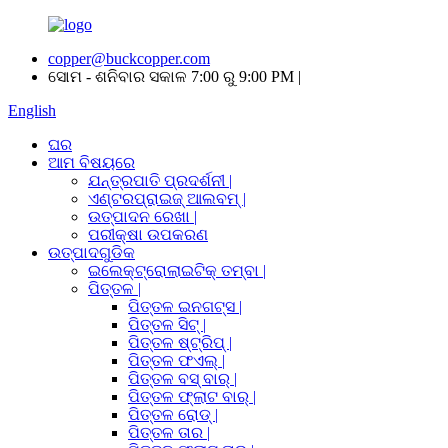
copper@buckcopper.com
ସୋମ - ଶନିବାର ସକାଳ 7:00 ରୁ 9:00 PM |
English
ଘର
ଆମ ବିଷୟରେ
ଯନ୍ତ୍ରପାତି ପ୍ରଦର୍ଶନୀ |
ଏଣ୍ଟରପ୍ରାଇଜ୍ ଆଲବମ୍ |
ଉତ୍ପାଦନ ରେଖା |
ପରୀକ୍ଷା ଉପକରଣ
ଉତ୍ପାଦଗୁଡିକ
ଇଲେକ୍ଟ୍ରୋଲାଇଟିକ୍ ତମ୍ବା |
ପିତ୍ତଳ |
ପିତ୍ତଳ ଇନଗଟ୍ସ |
ପିତ୍ତଳ ସିଟ୍ |
ପିତ୍ତଳ ଷ୍ଟ୍ରିପ୍ |
ପିତ୍ତଳ ଫଏଲ୍ |
ପିତ୍ତଳ ବସ୍ ବାର୍ |
ପିତ୍ତଳ ଫ୍ଲାଟ ବାର୍ |
ପିତ୍ତଳ ରୋଡ୍ |
ପିତ୍ତଳ ତାର |