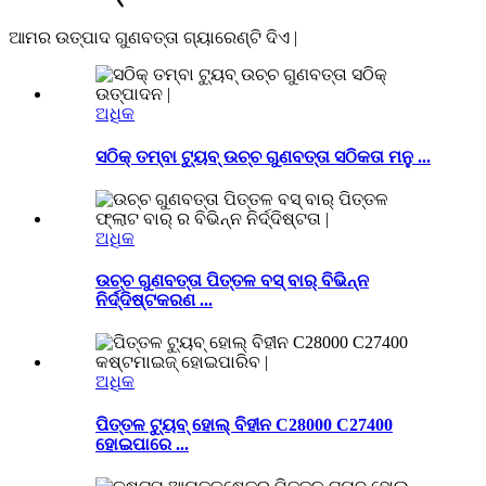
ଆମର ଉତ୍ପାଦ ଗୁଣବତ୍ତା ଗ୍ୟାରେଣ୍ଟି ଦିଏ |
ଅଧିକ
ସଠିକ୍ ତମ୍ବା ଟ୍ୟୁବ୍ ଉଚ୍ଚ ଗୁଣବତ୍ତା ସଠିକତା ମନୁ ...
ଅଧିକ
ଉଚ୍ଚ ଗୁଣବତ୍ତା ପିତ୍ତଳ ବସ୍ ବାର୍ ବିଭିନ୍ନ
ନିର୍ଦ୍ଦିଷ୍ଟକରଣ ...
ଅଧିକ
ପିତ୍ତଳ ଟ୍ୟୁବ୍ ହୋଲ୍ ବିହୀନ C28000 C27400
ହୋଇପାରେ ...