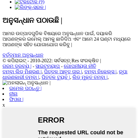
ଅନୁସନ୍ଧାନ ପଠାଉଛି |
ଆମର ଉତ୍ପାଦଗୁଡିକ ବିଷୟରେ ଅନୁସନ୍ଧାନ ପାଇଁ, ଦୟାକରି
ଆପଣଙ୍କର ଇମେଲ୍ ଆମକୁ ଛାଡିଦିଅ ଏବଂ ଆମେ 24 ଘଣ୍ଟା ମଧ୍ୟରେ
ଆପଣଙ୍କ ସହିତ ଯୋଗାଯୋଗ କରିବୁ |
ବର୍ତ୍ତମାନ ଅନୁସନ୍ଧାନ
© କପିରାଇଟ୍ - 2010-2022: ସର୍ବସତ୍ତ୍ Res ସଂରକ୍ଷିତ |
ଗରମ ଦ୍ରବ୍ୟ |
-
ସାଇଟମ୍ୟାପ୍
-
ଗୋପନୀୟତା ନୀତି
ତମ୍ବା ଲିଡ୍ ମିଶ୍ରଣ |
,
ପିତ୍ତଳ ଆବୃତ ତାର |
,
ତମ୍ବା ନିକେଲ୍ସ |
,
ରୂପା
ଧାରଣକାରୀ ତମ୍ବା |
,
ପିତ୍ତଳ ଟ୍ୟୁବ୍ |
,
ଲିଡ୍ ମୁକ୍ତ ତମ୍ବା |
,
ଇମେଲ୍ ପଠାନ୍ତୁ |
ନୀନା
ଫିଓନା |
x