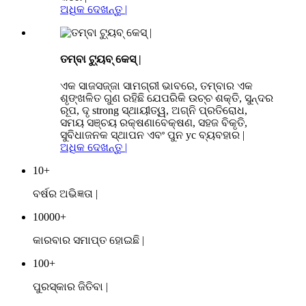
ଅଧିକ ଦେଖନ୍ତୁ |
ତମ୍ବା ଟ୍ୟୁବ୍ କେସ୍ |
ଏକ ସାଜସଜ୍ଜା ସାମଗ୍ରୀ ଭାବରେ, ତମ୍ବାର ଏକ
ଶୃଙ୍ଖଳିତ ଗୁଣ ରହିଛି ଯେପରିକି ଉଚ୍ଚ ଶକ୍ତି, ସୁନ୍ଦର
ରୂପ, ଦୃ strong ସ୍ଥାୟୀତ୍ୱ, ଅଗ୍ନି ପ୍ରତିରୋଧ,
ସମୟ ସଞ୍ଚୟ ରକ୍ଷଣାବେକ୍ଷଣ, ସହଜ ବିକୃତି,
ସୁବିଧାଜନକ ସ୍ଥାପନ ଏବଂ ପୁନ yc ବ୍ୟବହାର |
ଅଧିକ ଦେଖନ୍ତୁ |
10
+
ବର୍ଷର ଅଭିଜ୍ଞତା |
10000
+
କାରବାର ସମାପ୍ତ ହୋଇଛି |
100
+
ପୁରସ୍କାର ଜିତିବା |