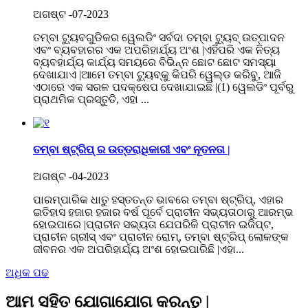
ଅଗଷ୍ଟ -07-2023
ତମ୍ବା ଟ୍ୟୁବଗୁଡିକର ୱେଲଡିଂ ସର୍ବଦା ତମ୍ବା ଟ୍ୟୁବ୍ ଉତ୍ପାଦନ
ଏବଂ ବ୍ୟବହାରର ଏକ ଅପରିହାର୍ଯ୍ୟ ଅଂଶ |ଏହିପରି ଏକ ନିତ୍ୟ
ବ୍ୟବହାର୍ଯ୍ୟ କାର୍ଯ୍ୟ ସମୟରେ ବିଭିନ୍ନ ଛୋଟ ଛୋଟ ସମସ୍ୟା
ଦେଖାଯାଏ |ଆମେ ତମ୍ବା ଟ୍ୟୁବ୍କୁ କିପରି ୱେଲ୍ଡ କରିବୁ, ଆଜି
ଏଠାରେ ଏକ ସରଳ ପଦକ୍ଷେପ ଦେଖାଯାଇଛି |(1) ୱେଲଡିଂ ପୂର୍ବରୁ
ପ୍ରାଥମିକ ପ୍ରସ୍ତୁତି, ଏହା ...
ତମ୍ବା ଷ୍ଟ୍ରିପ୍ ର ଉତ୍ତରାଧିକାରୀ ଏବଂ ନୂତନତା |
ଅଗଷ୍ଟ -04-2023
ପାରମ୍ପାରିକ ଧାତୁ ହସ୍ତତନ୍ତ ଭାବରେ ତମ୍ବା ଷ୍ଟ୍ରିପ୍, ଏହାର
ଇତିହାସ ହଜାର ହଜାର ବର୍ଷ ପୂର୍ବେ ପ୍ରାଚୀନ ସଭ୍ୟତାଠାରୁ ଆରମ୍ଭ
ହୋଇପାରେ |ପ୍ରାଚୀନ ସଭ୍ୟତା ଯେପରିକି ପ୍ରାଚୀନ ଇଜିପ୍ଟ,
ପ୍ରାଚୀନ ଗ୍ରୀସ୍ ଏବଂ ପ୍ରାଚୀନ ରୋମ୍, ତମ୍ବା ଷ୍ଟ୍ରିପ୍ ଲୋକଙ୍କ
ଜୀବନର ଏକ ଅପରିହାର୍ଯ୍ୟ ଅଂଶ ହୋଇପାରିଛି |ଏହା...
ଅଧିକ ପଢ
ଆମ ସହିତ ଯୋଗାଯୋଗ କରନ୍ତୁ |