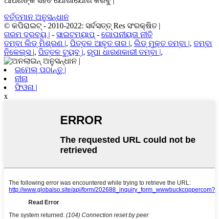
ଆପଣଙ୍କ ସହିତ ଯୋଗାଯୋଗ କରିବୁ |
ବର୍ତ୍ତମାନ ଅନୁସନ୍ଧାନ
© କପିରାଇଟ୍ - 2010-2022: ସର୍ବସତ୍ତ୍ Res ସଂରକ୍ଷିତ |
ଗରମ ଦ୍ରବ୍ୟ |
-
ସାଇଟମ୍ୟାପ୍
-
ଗୋପନୀୟତା ନୀତି
ତମ୍ବା ଲିଡ୍ ମିଶ୍ରଣ |
,
ପିତ୍ତଳ ଆବୃତ ତାର |
,
ଲିଡ୍ ମୁକ୍ତ ତମ୍ବା |
,
ତମ୍ବା
ନିକେଲ୍ସ |
,
ପିତ୍ତଳ ଟ୍ୟୁବ୍ |
,
ରୂପା ଧାରଣକାରୀ ତମ୍ବା |
,
ଇମେଲ୍ ପଠାନ୍ତୁ |
ନୀନା
ଫିଓନା |
x