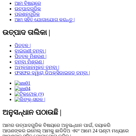
ଆମ ବିଷୟରେ
ଉତ୍ପାଦଗୁଡିକ
ପ୍ରଶ୍ନଗୁଡିକ
ଆମ ସହିତ ଯୋଗାଯୋଗ କରନ୍ତୁ |
ଉତ୍ପାଦ ତାଲିକା |
ପିତ୍ତଳ |
ବାଇଗଣୀ ତମ୍ବା |
ପିତ୍ତଳ ମିଶ୍ରଣ |
ତମ୍ବା ମିଶ୍ରଣ |
ଅମ୍ଳଜାନମୁକ୍ତ ତମ୍ବା |
ଫସଫର ଦ୍ୱାରା ଡିଅକ୍ସିଡାଇଜଡ୍ ତମ୍ବା |
ଅନୁସନ୍ଧାନ ପଠାଉଛି |
ଆମର ଉତ୍ପାଦଗୁଡିକ ବିଷୟରେ ଅନୁସନ୍ଧାନ ପାଇଁ, ଦୟାକରି
ଆପଣଙ୍କର ଇମେଲ୍ ଆମକୁ ଛାଡିଦିଅ ଏବଂ ଆମେ 24 ଘଣ୍ଟା ମଧ୍ୟରେ