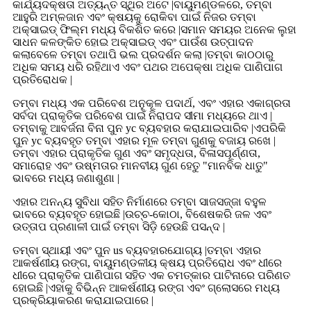
କାର୍ଯ୍ୟଦକ୍ଷତା ଅତ୍ୟନ୍ତ ସ୍ଥିର ଅଟେ |ବାୟୁମଣ୍ଡଳରେ, ତମ୍ବା
ଆହୁରି ଅମ୍ଳଜାନ ଏବଂ କ୍ଷୟକୁ ରୋକିବା ପାଇଁ ନିଜର ତମ୍ବା
ଅକ୍ସାଇଡ୍ ଫିଲ୍ମ ମଧ୍ୟ ବିକଶିତ କରେ |ସମାନ ସମୟର ଅନେକ ଲୁହା
ସାଧନ କଳଙ୍କିତ ହୋଇ ଅକ୍ସାଇଡ୍ ଏବଂ ପାଉଁଶ ଉତ୍ପାଦନ
କଲାବେଳେ ତମ୍ବା ତଥାପି ଭଲ ପ୍ରଦର୍ଶନ କଲା |ତମ୍ବା କାଠଠାରୁ
ଅଧିକ ସମୟ ଧରି ରହିଥାଏ ଏବଂ ପଥର ଅପେକ୍ଷା ଅଧିକ ପାଣିପାଗ
ପ୍ରତିରୋଧକ |
ତମ୍ବା ମଧ୍ୟ ଏକ ପରିବେଶ ଅନୁକୂଳ ପଦାର୍ଥ, ଏବଂ ଏହାର ଏକାଗ୍ରତା
ସର୍ବଦା ପ୍ରାକୃତିକ ପରିବେଶ ପାଇଁ ନିରାପଦ ସୀମା ମଧ୍ୟରେ ଥାଏ |
ତମ୍ବାକୁ ଆବର୍ଜନା ବିନା ପୁନ yc ବ୍ୟବହାର କରାଯାଇପାରିବ |ଏପରିକି
ପୁନ yc ବ୍ୟବହୃତ ତମ୍ବା ଏହାର ମୂଳ ତମ୍ବା ଗୁଣକୁ ବଜାୟ ରଖେ |
ତମ୍ବା ଏହାର ପ୍ରାକୃତିକ ଗୁଣ ଏବଂ ସମୃଦ୍ଧତା, ବିଳାସପୂର୍ଣ୍ଣତା,
ସମାରୋହ ଏବଂ ଉଷ୍ମତାର ମାନବୀୟ ଗୁଣ ହେତୁ "ମାନବିକ ଧାତୁ"
ଭାବରେ ମଧ୍ୟ ଜଣାଶୁଣା |
ଏହାର ଅନନ୍ୟ ସୁବିଧା ସହିତ ନିର୍ମାଣରେ ତମ୍ବା ସାଜସଜ୍ଜା ବହୁଳ
ଭାବରେ ବ୍ୟବହୃତ ହୋଇଛି |ଉଚ୍ଚ-କୋଠା, ବିଶେଷକରି ଜଳ ଏବଂ
ଉତ୍ତାପ ପ୍ରଣାଳୀ ପାଇଁ ତମ୍ବା ସିଡ଼ି ହେଉଛି ପସନ୍ଦ |
ତମ୍ବା ସ୍ଥାୟୀ ଏବଂ ପୁନ us ବ୍ୟବହାରଯୋଗ୍ୟ |ତମ୍ବା ଏହାର
ଆକର୍ଷଣୀୟ ରଙ୍ଗ, ବାୟୁମଣ୍ଡଳୀୟ କ୍ଷୟ ପ୍ରତିରୋଧ ଏବଂ ଧୀରେ
ଧୀରେ ପ୍ରାକୃତିକ ପାଣିପାଗ ସହିତ ଏକ ଚମତ୍କାର ପାଟିନାରେ ପରିଣତ
ହୋଇଛି |ଏହାକୁ ବିଭିନ୍ନ ଆକର୍ଷଣୀୟ ରଙ୍ଗ ଏବଂ ଗ୍ଲୋସରେ ମଧ୍ୟ
ପ୍ରକ୍ରିୟାକରଣ କରାଯାଇପାରେ |