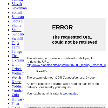
Slovak
Slovenian
Somali
Samoan
Scots Gaelic
Shona
Sindhi
Sundanese
Swahili
Tajik
Tamil
Telugu
Thai
Ukrainian
Urdu
Uzbek
Vietnamese
Welsh
Xhosa
Yiddish
Yoruba
Zulu
Kinyarwanda
Tatar
Oriya