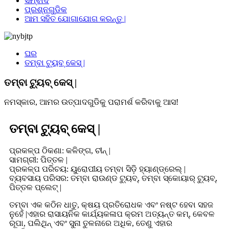
ସମ୍ବାଦ
ପ୍ରଶ୍ନଗୁଡିକ
ଆମ ସହିତ ଯୋଗାଯୋଗ କରନ୍ତୁ |
ଘର
ତମ୍ବା ଟ୍ୟୁବ୍ କେସ୍ |
ତମ୍ବା ଟ୍ୟୁବ୍ କେସ୍ |
ନମସ୍କାର, ଆମର ଉତ୍ପାଦଗୁଡିକୁ ପରାମର୍ଶ କରିବାକୁ ଆସ!
ତମ୍ବା ଟ୍ୟୁବ୍ କେସ୍ |
ପ୍ରକଳ୍ପ ଠିକଣା: କଳିଙ୍ଗ, ଚୀନ୍ |
ସାମଗ୍ରୀ: ପିତ୍ତଳ |
ପ୍ରକଳ୍ପ ପରିଚୟ: ୟୁରୋପୀୟ ତମ୍ବା ସିଡ଼ି ହ୍ୟାଣ୍ଡ୍ରେଲ୍ |
ବ୍ୟବସାୟ ପରିସର: ତମ୍ବା ରାଉଣ୍ଡ ଟ୍ୟୁବ୍, ତମ୍ବା ସ୍କୋୟାର୍ ଟ୍ୟୁବ୍,
ପିତ୍ତଳ ପ୍ଲେଟ୍ |
ତମ୍ବା ଏକ କଠିନ ଧାତୁ, କ୍ଷୟ ପ୍ରତିରୋଧକ ଏବଂ ନଷ୍ଟ ହେବା ସହଜ
ନୁହେଁ |ଏହାର ରାସାୟନିକ କାର୍ଯ୍ୟକଳାପ କ୍ରମ ଅତ୍ୟନ୍ତ କମ୍, କେବଳ
ରୂପା, ପଲିଥିନ୍ ଏବଂ ସୁନା ତୁଳନାରେ ଅଧିକ, ତେଣୁ ଏହାର