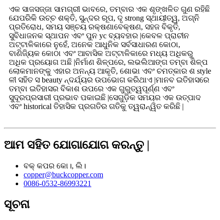
ଏକ ସାଜସଜ୍ଜା ସାମଗ୍ରୀ ଭାବରେ, ତମ୍ବାର ଏକ ଶୃଙ୍ଖଳିତ ଗୁଣ ରହିଛି
ଯେପରିକି ଉଚ୍ଚ ଶକ୍ତି, ସୁନ୍ଦର ରୂପ, ଦୃ strong ସ୍ଥାୟୀତ୍ୱ, ଅଗ୍ନି
ପ୍ରତିରୋଧ, ସମୟ ସଞ୍ଚୟ ରକ୍ଷଣାବେକ୍ଷଣ, ସହଜ ବିକୃତି,
ସୁବିଧାଜନକ ସ୍ଥାପନ ଏବଂ ପୁନ yc ବ୍ୟବହାର |କେବଳ ପ୍ରାଚୀନ
ଅଟ୍ଟାଳିକାରେ ନୁହେଁ, ଅନେକ ଆଧୁନିକ ସର୍ବସାଧାରଣ କୋଠା,
ବାଣିଜ୍ୟିକ କୋଠା ଏବଂ ଆବାସିକ ଅଟ୍ଟାଳିକାରେ ମଧ୍ୟ ଅଧିକରୁ
ଅଧିକ ପ୍ରୟୋଗ ଅଛି |ନିର୍ମାଣ ଶିଳ୍ପରେ, ଲଭଲିଆଙ୍ଗ ତମ୍ବା ଶିଳ୍ପ
ଲୋକମାନଙ୍କୁ ଏହାର ଅନନ୍ୟ ଆକୃତି, ଶୋଭା ଏବଂ ଚମତ୍କାର ଶ style
ଳୀ ସହିତ ସ beauty ନ୍ଦର୍ଯ୍ୟର ଉପଭୋଗ କରିଥାଏ |ମାନବ ଇତିହାସରେ
ତମ୍ବା ଇତିହାସର ବିକାଶ ଉପରେ ଏକ ଗୁରୁତ୍ୱପୂର୍ଣ୍ଣ ଏବଂ
ସୁଦୂରପ୍ରସାରୀ ପ୍ରଭାବ ପକାଇଛି |ସେଗୁଡ଼ିକ ସମୟର ଏକ ଉତ୍ପାଦ
ଏବଂ historical ତିହାସିକ ପ୍ରଗତିର ଗତିକୁ ତ୍ୱରାନ୍ୱିତ କରିଛି |
ଆମ ସହିତ ଯୋଗାଯୋଗ କରନ୍ତୁ |
ବକ୍ କପର କୋ।, ଲି।
copper@buckcopper.com
0086-0532-86993221
ସୂଚନା