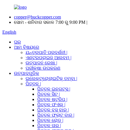
copper@buckcopper.com
ସୋମ - ଶନିବାର ସକାଳ 7:00 ରୁ 9:00 PM |
English
ଘର
ଆମ ବିଷୟରେ
ଯନ୍ତ୍ରପାତି ପ୍ରଦର୍ଶନୀ |
ଏଣ୍ଟରପ୍ରାଇଜ୍ ଆଲବମ୍ |
ଉତ୍ପାଦନ ରେଖା |
ପରୀକ୍ଷା ଉପକରଣ
ଉତ୍ପାଦଗୁଡିକ
ଇଲେକ୍ଟ୍ରୋଲାଇଟିକ୍ ତମ୍ବା |
ପିତ୍ତଳ |
ପିତ୍ତଳ ଇନଗଟ୍ସ |
ପିତ୍ତଳ ସିଟ୍ |
ପିତ୍ତଳ ଷ୍ଟ୍ରିପ୍ |
ପିତ୍ତଳ ଫଏଲ୍ |
ପିତ୍ତଳ ବସ୍ ବାର୍ |
ପିତ୍ତଳ ଫ୍ଲାଟ ବାର୍ |
ପିତ୍ତଳ ରୋଡ୍ |
ପିତ୍ତଳ ତାର |