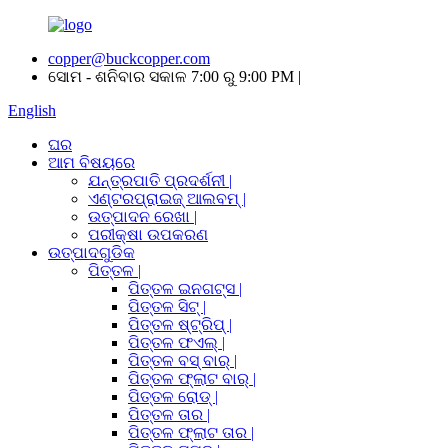
copper@buckcopper.com
ସୋମ - ଶନିବାର ସକାଳ 7:00 ରୁ 9:00 PM |
English
ଘର
ଆମ ବିଷୟରେ
ଯନ୍ତ୍ରପାତି ପ୍ରଦର୍ଶନୀ |
ଏଣ୍ଟରପ୍ରାଇଜ୍ ଆଲବମ୍ |
ଉତ୍ପାଦନ ରେଖା |
ପରୀକ୍ଷା ଉପକରଣ
ଉତ୍ପାଦଗୁଡିକ
ପିତ୍ତଳ |
ପିତ୍ତଳ ଇନଗଟ୍ସ |
ପିତ୍ତଳ ସିଟ୍ |
ପିତ୍ତଳ ଷ୍ଟ୍ରିପ୍ |
ପିତ୍ତଳ ଫଏଲ୍ |
ପିତ୍ତଳ ବସ୍ ବାର୍ |
ପିତ୍ତଳ ଫ୍ଲାଟ ବାର୍ |
ପିତ୍ତଳ ରୋଡ୍ |
ପିତ୍ତଳ ତାର |
ପିତ୍ତଳ ଫ୍ଲାଟ ତାର |