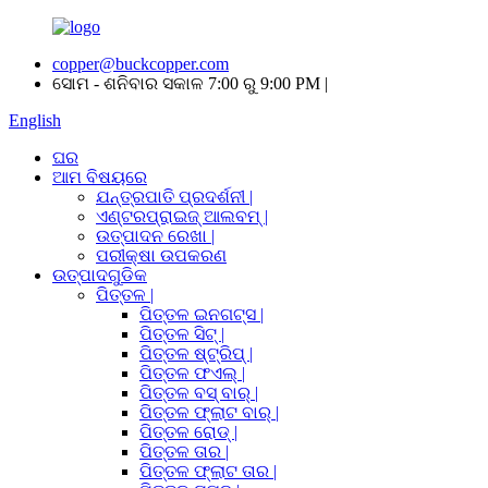
copper@buckcopper.com
ସୋମ - ଶନିବାର ସକାଳ 7:00 ରୁ 9:00 PM |
English
ଘର
ଆମ ବିଷୟରେ
ଯନ୍ତ୍ରପାତି ପ୍ରଦର୍ଶନୀ |
ଏଣ୍ଟରପ୍ରାଇଜ୍ ଆଲବମ୍ |
ଉତ୍ପାଦନ ରେଖା |
ପରୀକ୍ଷା ଉପକରଣ
ଉତ୍ପାଦଗୁଡିକ
ପିତ୍ତଳ |
ପିତ୍ତଳ ଇନଗଟ୍ସ |
ପିତ୍ତଳ ସିଟ୍ |
ପିତ୍ତଳ ଷ୍ଟ୍ରିପ୍ |
ପିତ୍ତଳ ଫଏଲ୍ |
ପିତ୍ତଳ ବସ୍ ବାର୍ |
ପିତ୍ତଳ ଫ୍ଲାଟ ବାର୍ |
ପିତ୍ତଳ ରୋଡ୍ |
ପିତ୍ତଳ ତାର |
ପିତ୍ତଳ ଫ୍ଲାଟ ତାର |