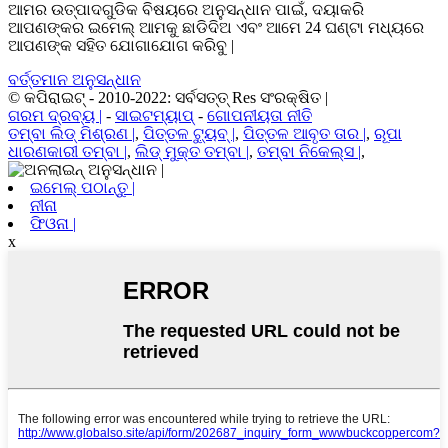
ଆମର ଉତ୍ପାଦଗୁଡିକ ବିଷୟରେ ଅନୁସନ୍ଧାନ ପାଇଁ, ଦୟାକରି
ଆପଣଙ୍କର ଇମେଲ୍ ଆମକୁ ଛାଡିଦିଅ ଏବଂ ଆମେ 24 ଘଣ୍ଟା ମଧ୍ୟରେ
ଆପଣଙ୍କ ସହିତ ଯୋଗାଯୋଗ କରିବୁ |
ବର୍ତ୍ତମାନ ଅନୁସନ୍ଧାନ
© କପିରାଇଟ୍ - 2010-2022: ସର୍ବସତ୍ତ୍ Res ସଂରକ୍ଷିତ |
ଗରମ ଦ୍ରବ୍ୟ |
-
ସାଇଟମ୍ୟାପ୍
-
ଗୋପନୀୟତା ନୀତି
ତମ୍ବା ଲିଡ୍ ମିଶ୍ରଣ |
,
ପିତ୍ତଳ ଟ୍ୟୁବ୍ |
,
ପିତ୍ତଳ ଆବୃତ ତାର |
,
ରୂପା
ଧାରଣକାରୀ ତମ୍ବା |
,
ଲିଡ୍ ମୁକ୍ତ ତମ୍ବା |
,
ତମ୍ବା ନିକେଲ୍ସ |
,
ଇମେଲ୍ ପଠାନ୍ତୁ |
ନୀନା
ଫିଓନା |
x