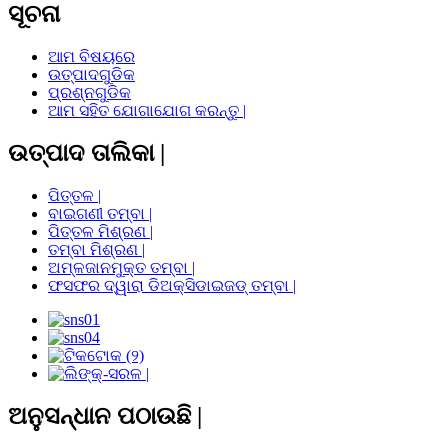
ସୂଚନା
ଆମ ବିଷୟରେ
ଉତ୍ପାଦଗୁଡିକ
ପ୍ରଶ୍ନଗୁଡିକ
ଆମ ସହିତ ଯୋଗାଯୋଗ କରନ୍ତୁ |
ଉତ୍ପାଦ ତାଲିକା |
ପିତ୍ତଳ |
ବାଇଗଣୀ ତମ୍ବା |
ପିତ୍ତଳ ମିଶ୍ରଣ |
ତମ୍ବା ମିଶ୍ରଣ |
ଅମ୍ଳଜାନମୁକ୍ତ ତମ୍ବା |
ଫସଫର ଦ୍ୱାରା ଡିଅକ୍ସିଡାଇଜଡ୍ ତମ୍ବା |
ଅନୁସନ୍ଧାନ ପଠାଉଛି |