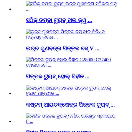
ସଠିକ୍ ତମ୍ବା ଟ୍ୟୁବ୍ ହାଇ କ୍ୱ ...
ଉଚ୍ଚ ଗୁଣବତ୍ତା ପିତ୍ତଳ ବସ୍ V ...
ପିତ୍ତଳ ଟ୍ୟୁବ୍ ହୋଲ୍ ବିହୀନ ...
କଷ୍ଟମ୍ ଆୟତକ୍ଷେତ୍ର ପିତ୍ତଳ ଟ୍ୟୁବ୍ ...