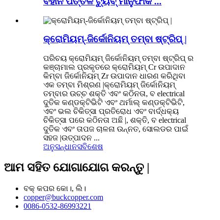
ବିହୀନ ପିତ୍ତଳ ଟ୍ୟୁବ୍ ମାନୁଫାକ ...
କ୍ରୋମିୟମ୍-ଜିର୍କୋନିୟମ୍ ତମ୍ବା ଷ୍ଟ୍ରିପ୍ |
ପରିଚୟ କ୍ରୋମିୟମ୍ ଜିର୍କୋନିୟମ୍ ତମ୍ବା ଷ୍ଟ୍ରିପ୍ ର
କଞ୍ଚାମାଲ ପ୍ରକୃତରେ କ୍ରୋମିୟମ୍ Cr ଉପାଦାନ
କିମ୍ବା ଜିର୍କୋନିୟମ୍ Zr ଉପାଦାନ ଧାରଣ କରିଥିବା
ଏକ ତମ୍ବା ମିଶ୍ରଣ |କ୍ରୋମିୟମ୍ ଜିର୍କୋନିୟମ୍
ତମ୍ବାର ଉଚ୍ଚ ଶକ୍ତି ଏବଂ କଠିନତା, ବ electrical
ଦୁତିକ କଣ୍ଡକ୍ଟିଭିଟି ଏବଂ ଥର୍ମାଲ୍ କଣ୍ଡକ୍ଟିଭିଟି,
ଏବଂ ଭଲ ଚିକିତ୍ସା ପ୍ରତିରୋଧ ଏବଂ ବାର୍ଦ୍ଧକ୍ୟ
ଚିକିତ୍ସା ପରେ କଠିନତା ଅଛି |, ଶକ୍ତି, ବ electrical
ଦୁତିକ ଏବଂ ତାପଜ ଚାଳନା ଉନ୍ନତ, ସୋଲଡର ପାଇଁ
ସହଜ |ଉତ୍ପାଦନ ...
ଅନୁସନ୍ଧାନ
ସବିଶେଷ
ଆମ ସହିତ ଯୋଗାଯୋଗ କରନ୍ତୁ |
ବକ୍ କପର କୋ।, ଲି।
copper@buckcopper.com
0086-0532-86993221