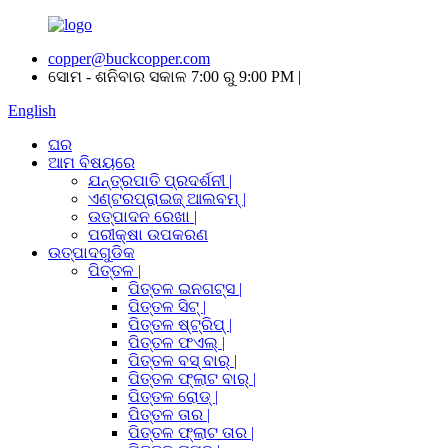
copper@buckcopper.com
ସୋମ - ଶନିବାର ସକାଳ 7:00 ରୁ 9:00 PM |
English
ଘର
ଆମ ବିଷୟରେ
ଯନ୍ତ୍ରପାତି ପ୍ରଦର୍ଶନୀ |
ଏଣ୍ଟରପ୍ରାଇଜ୍ ଆଲବମ୍ |
ଉତ୍ପାଦନ ରେଖା |
ପରୀକ୍ଷା ଉପକରଣ
ଉତ୍ପାଦଗୁଡିକ
ପିତ୍ତଳ |
ପିତ୍ତଳ ଇନଗଟ୍ସ |
ପିତ୍ତଳ ସିଟ୍ |
ପିତ୍ତଳ ଷ୍ଟ୍ରିପ୍ |
ପିତ୍ତଳ ଫଏଲ୍ |
ପିତ୍ତଳ ବସ୍ ବାର୍ |
ପିତ୍ତଳ ଫ୍ଲାଟ ବାର୍ |
ପିତ୍ତଳ ରୋଡ୍ |
ପିତ୍ତଳ ତାର |
ପିତ୍ତଳ ଫ୍ଲାଟ ତାର |