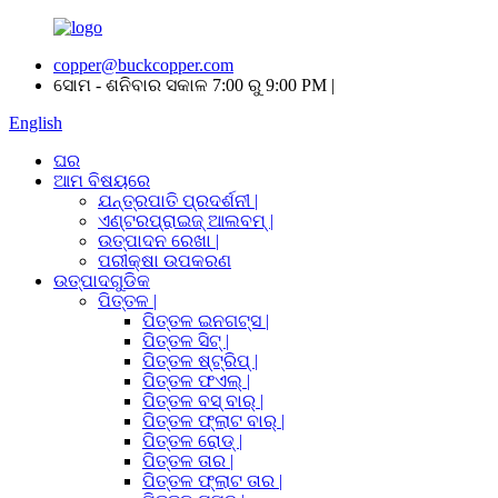
copper@buckcopper.com
ସୋମ - ଶନିବାର ସକାଳ 7:00 ରୁ 9:00 PM |
English
ଘର
ଆମ ବିଷୟରେ
ଯନ୍ତ୍ରପାତି ପ୍ରଦର୍ଶନୀ |
ଏଣ୍ଟରପ୍ରାଇଜ୍ ଆଲବମ୍ |
ଉତ୍ପାଦନ ରେଖା |
ପରୀକ୍ଷା ଉପକରଣ
ଉତ୍ପାଦଗୁଡିକ
ପିତ୍ତଳ |
ପିତ୍ତଳ ଇନଗଟ୍ସ |
ପିତ୍ତଳ ସିଟ୍ |
ପିତ୍ତଳ ଷ୍ଟ୍ରିପ୍ |
ପିତ୍ତଳ ଫଏଲ୍ |
ପିତ୍ତଳ ବସ୍ ବାର୍ |
ପିତ୍ତଳ ଫ୍ଲାଟ ବାର୍ |
ପିତ୍ତଳ ରୋଡ୍ |
ପିତ୍ତଳ ତାର |
ପିତ୍ତଳ ଫ୍ଲାଟ ତାର |