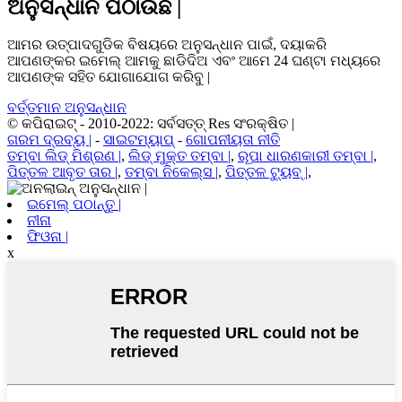
ଅନୁସନ୍ଧାନ ପଠାଉଛି |
ଆମର ଉତ୍ପାଦଗୁଡିକ ବିଷୟରେ ଅନୁସନ୍ଧାନ ପାଇଁ, ଦୟାକରି
ଆପଣଙ୍କର ଇମେଲ୍ ଆମକୁ ଛାଡିଦିଅ ଏବଂ ଆମେ 24 ଘଣ୍ଟା ମଧ୍ୟରେ
ଆପଣଙ୍କ ସହିତ ଯୋଗାଯୋଗ କରିବୁ |
ବର୍ତ୍ତମାନ ଅନୁସନ୍ଧାନ
© କପିରାଇଟ୍ - 2010-2022: ସର୍ବସତ୍ତ୍ Res ସଂରକ୍ଷିତ |
ଗରମ ଦ୍ରବ୍ୟ |
-
ସାଇଟମ୍ୟାପ୍
-
ଗୋପନୀୟତା ନୀତି
ତମ୍ବା ଲିଡ୍ ମିଶ୍ରଣ |
,
ଲିଡ୍ ମୁକ୍ତ ତମ୍ବା |
,
ରୂପା ଧାରଣକାରୀ ତମ୍ବା |
,
ପିତ୍ତଳ ଆବୃତ ତାର |
,
ତମ୍ବା ନିକେଲ୍ସ |
,
ପିତ୍ତଳ ଟ୍ୟୁବ୍ |
,
ଇମେଲ୍ ପଠାନ୍ତୁ |
ନୀନା
ଫିଓନା |
x