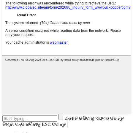
ସନ୍ଧାନ କରିବାକୁ ଏଣ୍ଟର୍ ଦବାନ୍ତୁ
କିମ୍ବା ବନ୍ଦ କରିବାକୁ ESC ଦବାନ୍ତୁ |