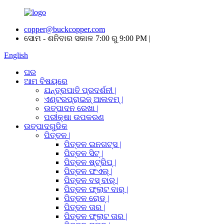
copper@buckcopper.com
ସୋମ - ଶନିବାର ସକାଳ 7:00 ରୁ 9:00 PM |
English
ଘର
ଆମ ବିଷୟରେ
ଯନ୍ତ୍ରପାତି ପ୍ରଦର୍ଶନୀ |
ଏଣ୍ଟରପ୍ରାଇଜ୍ ଆଲବମ୍ |
ଉତ୍ପାଦନ ରେଖା |
ପରୀକ୍ଷା ଉପକରଣ
ଉତ୍ପାଦଗୁଡିକ
ପିତ୍ତଳ |
ପିତ୍ତଳ ଇନଗଟ୍ସ |
ପିତ୍ତଳ ସିଟ୍ |
ପିତ୍ତଳ ଷ୍ଟ୍ରିପ୍ |
ପିତ୍ତଳ ଫଏଲ୍ |
ପିତ୍ତଳ ବସ୍ ବାର୍ |
ପିତ୍ତଳ ଫ୍ଲାଟ ବାର୍ |
ପିତ୍ତଳ ରୋଡ୍ |
ପିତ୍ତଳ ତାର |
ପିତ୍ତଳ ଫ୍ଲାଟ ତାର |