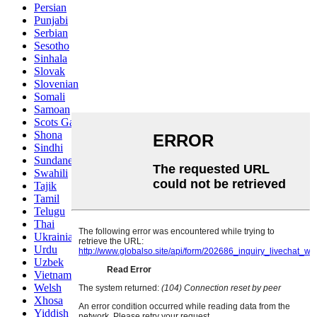
Persian
Punjabi
Serbian
Sesotho
Sinhala
Slovak
Slovenian
Somali
Samoan
Scots Gaelic
Shona
Sindhi
Sundanese
Swahili
Tajik
Tamil
Telugu
Thai
Ukrainian
Urdu
Uzbek
Vietnamese
Welsh
Xhosa
Yiddish