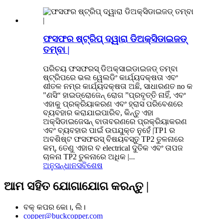
ଫସଫର ଷ୍ଟ୍ରିପ୍ ଦ୍ୱାରା ଡିଅକ୍ସିଡାଇଜଡ୍
ତମ୍ବା |
ପରିଚୟ ଫସଫରସ୍ ଡିଅକ୍ସାଇଡାଇଜଡ୍ ତମ୍ବା
ଷ୍ଟ୍ରିପରେ ଭଲ ୱେଲଡିଂ କାର୍ଯ୍ୟଦକ୍ଷତା ଏବଂ
ଶୀତଳ ନମ୍ର କାର୍ଯ୍ୟଦକ୍ଷତା ଅଛି, ସାଧାରଣତ no କ
"ଣସି“ ହାଇଡ୍ରୋଜେନ୍ ରୋଗ ”ପ୍ରବୃତ୍ତି ନାହିଁ, ଏବଂ
ଏହାକୁ ପ୍ରକ୍ରିୟାକରଣ ଏବଂ ହ୍ରାସ ପରିବେଶରେ
ବ୍ୟବହାର କରାଯାଇପାରିବ, କିନ୍ତୁ ଏହା
ଅକ୍ସିଡାଇଜେସନ୍ ବାତାବରଣରେ ପ୍ରକ୍ରିୟାକରଣ
ଏବଂ ବ୍ୟବହାର ପାଇଁ ଉପଯୁକ୍ତ ନୁହେଁ |TP1 ର
ଅବଶିଷ୍ଟ ଫସଫରସ୍ ବିଷୟବସ୍ତୁ TP2 ତୁଳନାରେ
କମ୍, ତେଣୁ ଏହାର ବ electrical ଦୁତିକ ଏବଂ ତାପଜ
ଚାଳନା TP2 ତୁଳନାରେ ଅଧିକ |...
ଅନୁସନ୍ଧାନ
ସବିଶେଷ
ଆମ ସହିତ ଯୋଗାଯୋଗ କରନ୍ତୁ |
ବକ୍ କପର କୋ।, ଲି।
copper@buckcopper.com