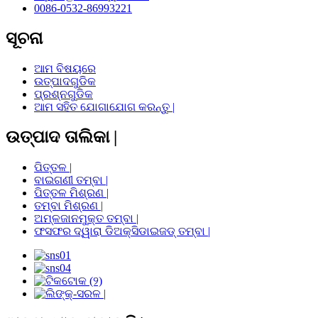
0086-0532-86993221
ସୂଚନା
ଆମ ବିଷୟରେ
ଉତ୍ପାଦଗୁଡିକ
ପ୍ରଶ୍ନଗୁଡିକ
ଆମ ସହିତ ଯୋଗାଯୋଗ କରନ୍ତୁ |
ଉତ୍ପାଦ ତାଲିକା |
ପିତ୍ତଳ |
ବାଇଗଣୀ ତମ୍ବା |
ପିତ୍ତଳ ମିଶ୍ରଣ |
ତମ୍ବା ମିଶ୍ରଣ |
ଅମ୍ଳଜାନମୁକ୍ତ ତମ୍ବା |
ଫସଫର ଦ୍ୱାରା ଡିଅକ୍ସିଡାଇଜଡ୍ ତମ୍ବା |