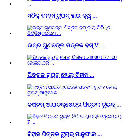
ସଠିକ୍ ତମ୍ବା ଟ୍ୟୁବ୍ ହାଇ କ୍ୱ ...
ଉଚ୍ଚ ଗୁଣବତ୍ତା ପିତ୍ତଳ ବସ୍ V ...
ପିତ୍ତଳ ଟ୍ୟୁବ୍ ହୋଲ୍ ବିହୀନ ...
କଷ୍ଟମ୍ ଆୟତକ୍ଷେତ୍ର ପିତ୍ତଳ ଟ୍ୟୁବ୍ ...
ବିହୀନ ପିତ୍ତଳ ଟ୍ୟୁବ୍ ମାନୁଫାକ ...