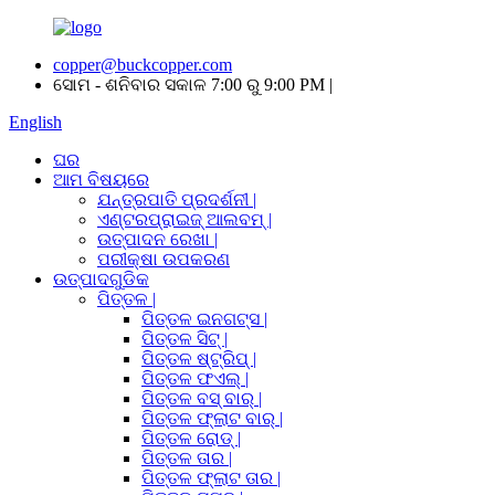
copper@buckcopper.com
ସୋମ - ଶନିବାର ସକାଳ 7:00 ରୁ 9:00 PM |
English
ଘର
ଆମ ବିଷୟରେ
ଯନ୍ତ୍ରପାତି ପ୍ରଦର୍ଶନୀ |
ଏଣ୍ଟରପ୍ରାଇଜ୍ ଆଲବମ୍ |
ଉତ୍ପାଦନ ରେଖା |
ପରୀକ୍ଷା ଉପକରଣ
ଉତ୍ପାଦଗୁଡିକ
ପିତ୍ତଳ |
ପିତ୍ତଳ ଇନଗଟ୍ସ |
ପିତ୍ତଳ ସିଟ୍ |
ପିତ୍ତଳ ଷ୍ଟ୍ରିପ୍ |
ପିତ୍ତଳ ଫଏଲ୍ |
ପିତ୍ତଳ ବସ୍ ବାର୍ |
ପିତ୍ତଳ ଫ୍ଲାଟ ବାର୍ |
ପିତ୍ତଳ ରୋଡ୍ |
ପିତ୍ତଳ ତାର |
ପିତ୍ତଳ ଫ୍ଲାଟ ତାର |