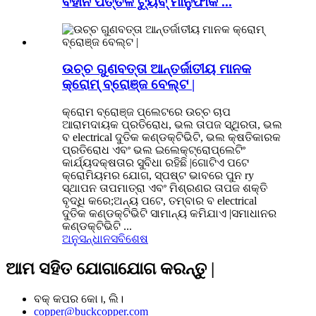
ବିହୀନ ପିତ୍ତଳ ଟ୍ୟୁବ୍ ମାନୁଫାକ ...
ଉଚ୍ଚ ଗୁଣବତ୍ତା ଆନ୍ତର୍ଜାତୀୟ ମାନକ
କ୍ରୋମ୍ ବ୍ରୋଞ୍ଜ ବେଲ୍ଟ |
କ୍ରୋମ ବ୍ରୋଞ୍ଜ ପ୍ଲେଟରେ ଉଚ୍ଚ ଚାପ
ଆରାମଦାୟକ ପ୍ରତିରୋଧ, ଭଲ ତାପଜ ସ୍ଥିରତା, ଭଲ
ବ electrical ଦୁତିକ କଣ୍ଡକ୍ଟିଭିଟି, ଭଲ କ୍ଷତିକାରକ
ପ୍ରତିରୋଧ ଏବଂ ଭଲ ଇଲେକ୍ଟ୍ରୋପ୍ଲେଟିଂ
କାର୍ଯ୍ୟଦକ୍ଷତାର ସୁବିଧା ରହିଛି |ଗୋଟିଏ ପଟେ
କ୍ରୋମିୟମର ଯୋଗ, ସ୍ପଷ୍ଟ ଭାବରେ ପୁନ ry
ସ୍ଥାପନ ତାପମାତ୍ରା ଏବଂ ମିଶ୍ରଣର ତାପଜ ଶକ୍ତି
ବୃଦ୍ଧି କରେ;ଅନ୍ୟ ପଟେ, ତମ୍ବାର ବ electrical
ଦୁତିକ କଣ୍ଡକ୍ଟିଭିଟି ସାମାନ୍ୟ କମିଯାଏ |ସମାଧାନର
କଣ୍ଡକ୍ଟିଭିଟି ...
ଅନୁସନ୍ଧାନ
ସବିଶେଷ
ଆମ ସହିତ ଯୋଗାଯୋଗ କରନ୍ତୁ |
ବକ୍ କପର କୋ।, ଲି।
copper@buckcopper.com