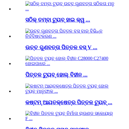
ସଠିକ୍ ତମ୍ବା ଟ୍ୟୁବ୍ ହାଇ କ୍ୱ ...
ଉଚ୍ଚ ଗୁଣବତ୍ତା ପିତ୍ତଳ ବସ୍ V ...
ପିତ୍ତଳ ଟ୍ୟୁବ୍ ହୋଲ୍ ବିହୀନ ...
କଷ୍ଟମ୍ ଆୟତକ୍ଷେତ୍ର ପିତ୍ତଳ ଟ୍ୟୁବ୍ ...