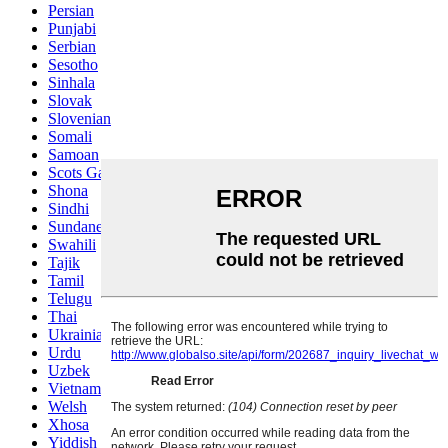
Persian
Punjabi
Serbian
Sesotho
Sinhala
Slovak
Slovenian
Somali
Samoan
Scots Gaelic
Shona
Sindhi
Sundanese
Swahili
Tajik
Tamil
Telugu
Thai
Ukrainian
Urdu
Uzbek
Vietnamese
Welsh
Xhosa
Yiddish