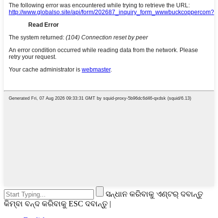
ସନ୍ଧାନ କରିବାକୁ ଏଣ୍ଟର୍ ଦବାନ୍ତୁ
କିମ୍ବା ବନ୍ଦ କରିବାକୁ ESC ଦବାନ୍ତୁ |