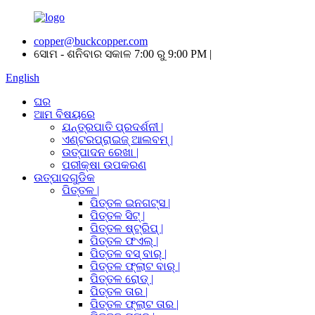
copper@buckcopper.com
ସୋମ - ଶନିବାର ସକାଳ 7:00 ରୁ 9:00 PM |
English
ଘର
ଆମ ବିଷୟରେ
ଯନ୍ତ୍ରପାତି ପ୍ରଦର୍ଶନୀ |
ଏଣ୍ଟରପ୍ରାଇଜ୍ ଆଲବମ୍ |
ଉତ୍ପାଦନ ରେଖା |
ପରୀକ୍ଷା ଉପକରଣ
ଉତ୍ପାଦଗୁଡିକ
ପିତ୍ତଳ |
ପିତ୍ତଳ ଇନଗଟ୍ସ |
ପିତ୍ତଳ ସିଟ୍ |
ପିତ୍ତଳ ଷ୍ଟ୍ରିପ୍ |
ପିତ୍ତଳ ଫଏଲ୍ |
ପିତ୍ତଳ ବସ୍ ବାର୍ |
ପିତ୍ତଳ ଫ୍ଲାଟ ବାର୍ |
ପିତ୍ତଳ ରୋଡ୍ |
ପିତ୍ତଳ ତାର |
ପିତ୍ତଳ ଫ୍ଲାଟ ତାର |