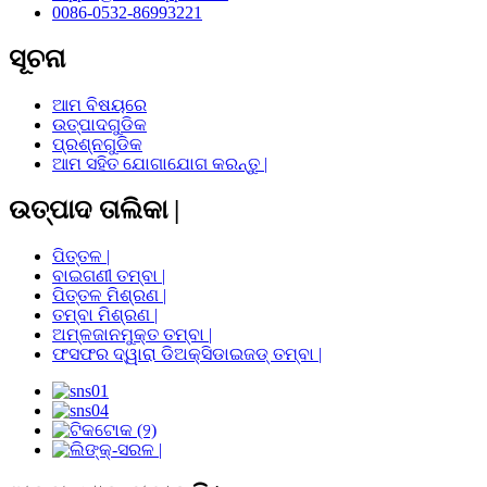
0086-0532-86993221
ସୂଚନା
ଆମ ବିଷୟରେ
ଉତ୍ପାଦଗୁଡିକ
ପ୍ରଶ୍ନଗୁଡିକ
ଆମ ସହିତ ଯୋଗାଯୋଗ କରନ୍ତୁ |
ଉତ୍ପାଦ ତାଲିକା |
ପିତ୍ତଳ |
ବାଇଗଣୀ ତମ୍ବା |
ପିତ୍ତଳ ମିଶ୍ରଣ |
ତମ୍ବା ମିଶ୍ରଣ |
ଅମ୍ଳଜାନମୁକ୍ତ ତମ୍ବା |
ଫସଫର ଦ୍ୱାରା ଡିଅକ୍ସିଡାଇଜଡ୍ ତମ୍ବା |