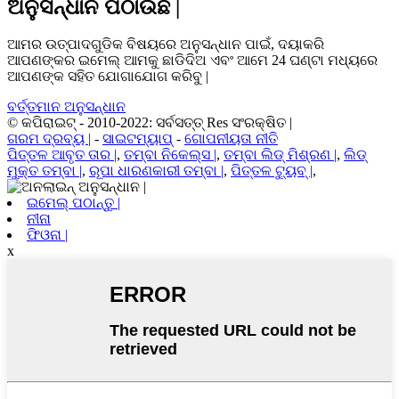
ଅନୁସନ୍ଧାନ ପଠାଉଛି |
ଆମର ଉତ୍ପାଦଗୁଡିକ ବିଷୟରେ ଅନୁସନ୍ଧାନ ପାଇଁ, ଦୟାକରି
ଆପଣଙ୍କର ଇମେଲ୍ ଆମକୁ ଛାଡିଦିଅ ଏବଂ ଆମେ 24 ଘଣ୍ଟା ମଧ୍ୟରେ
ଆପଣଙ୍କ ସହିତ ଯୋଗାଯୋଗ କରିବୁ |
ବର୍ତ୍ତମାନ ଅନୁସନ୍ଧାନ
© କପିରାଇଟ୍ - 2010-2022: ସର୍ବସତ୍ତ୍ Res ସଂରକ୍ଷିତ |
ଗରମ ଦ୍ରବ୍ୟ |
-
ସାଇଟମ୍ୟାପ୍
-
ଗୋପନୀୟତା ନୀତି
ପିତ୍ତଳ ଆବୃତ ତାର |
,
ତମ୍ବା ନିକେଲ୍ସ |
,
ତମ୍ବା ଲିଡ୍ ମିଶ୍ରଣ |
,
ଲିଡ୍
ମୁକ୍ତ ତମ୍ବା |
,
ରୂପା ଧାରଣକାରୀ ତମ୍ବା |
,
ପିତ୍ତଳ ଟ୍ୟୁବ୍ |
,
ଇମେଲ୍ ପଠାନ୍ତୁ |
ନୀନା
ଫିଓନା |
x