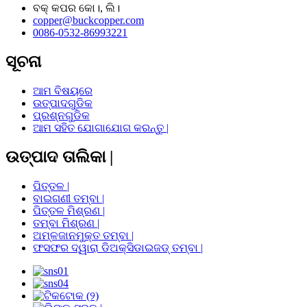
ବକ୍ କପର କୋ।, ଲି।
copper@buckcopper.com
0086-0532-86993221
ସୂଚନା
ଆମ ବିଷୟରେ
ଉତ୍ପାଦଗୁଡିକ
ପ୍ରଶ୍ନଗୁଡିକ
ଆମ ସହିତ ଯୋଗାଯୋଗ କରନ୍ତୁ |
ଉତ୍ପାଦ ତାଲିକା |
ପିତ୍ତଳ |
ବାଇଗଣୀ ତମ୍ବା |
ପିତ୍ତଳ ମିଶ୍ରଣ |
ତମ୍ବା ମିଶ୍ରଣ |
ଅମ୍ଳଜାନମୁକ୍ତ ତମ୍ବା |
ଫସଫର ଦ୍ୱାରା ଡିଅକ୍ସିଡାଇଜଡ୍ ତମ୍ବା |