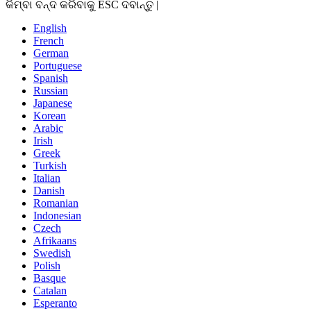
କିମ୍ବା ବନ୍ଦ କରିବାକୁ ESC ଦବାନ୍ତୁ |
English
French
German
Portuguese
Spanish
Russian
Japanese
Korean
Arabic
Irish
Greek
Turkish
Italian
Danish
Romanian
Indonesian
Czech
Afrikaans
Swedish
Polish
Basque
Catalan
Esperanto