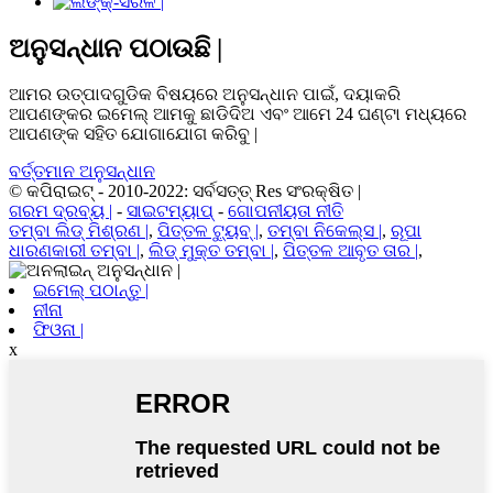
ଅନୁସନ୍ଧାନ ପଠାଉଛି |
ଆମର ଉତ୍ପାଦଗୁଡିକ ବିଷୟରେ ଅନୁସନ୍ଧାନ ପାଇଁ, ଦୟାକରି
ଆପଣଙ୍କର ଇମେଲ୍ ଆମକୁ ଛାଡିଦିଅ ଏବଂ ଆମେ 24 ଘଣ୍ଟା ମଧ୍ୟରେ
ଆପଣଙ୍କ ସହିତ ଯୋଗାଯୋଗ କରିବୁ |
ବର୍ତ୍ତମାନ ଅନୁସନ୍ଧାନ
© କପିରାଇଟ୍ - 2010-2022: ସର୍ବସତ୍ତ୍ Res ସଂରକ୍ଷିତ |
ଗରମ ଦ୍ରବ୍ୟ |
-
ସାଇଟମ୍ୟାପ୍
-
ଗୋପନୀୟତା ନୀତି
ତମ୍ବା ଲିଡ୍ ମିଶ୍ରଣ |
,
ପିତ୍ତଳ ଟ୍ୟୁବ୍ |
,
ତମ୍ବା ନିକେଲ୍ସ |
,
ରୂପା
ଧାରଣକାରୀ ତମ୍ବା |
,
ଲିଡ୍ ମୁକ୍ତ ତମ୍ବା |
,
ପିତ୍ତଳ ଆବୃତ ତାର |
,
ଇମେଲ୍ ପଠାନ୍ତୁ |
ନୀନା
ଫିଓନା |
x