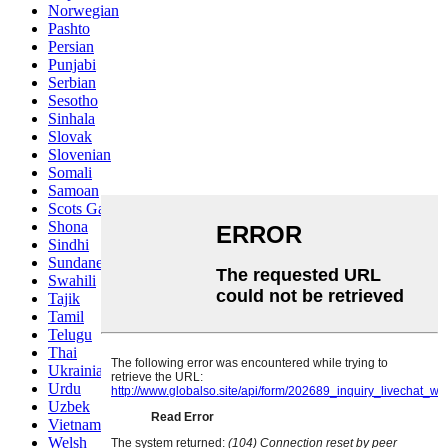
Norwegian
Pashto
Persian
Punjabi
Serbian
Sesotho
Sinhala
Slovak
Slovenian
Somali
Samoan
Scots Gaelic
Shona
Sindhi
Sundanese
Swahili
Tajik
Tamil
Telugu
Thai
Ukrainian
Urdu
Uzbek
Vietnamese
Welsh