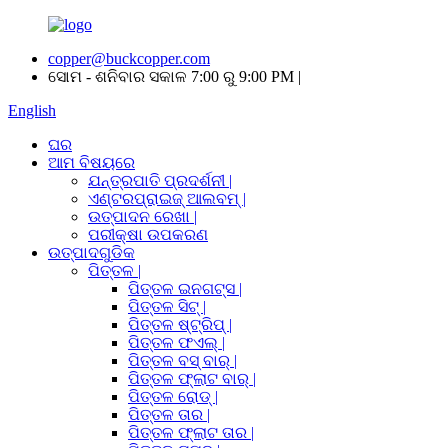
copper@buckcopper.com
ସୋମ - ଶନିବାର ସକାଳ 7:00 ରୁ 9:00 PM |
English
ଘର
ଆମ ବିଷୟରେ
ଯନ୍ତ୍ରପାତି ପ୍ରଦର୍ଶନୀ |
ଏଣ୍ଟରପ୍ରାଇଜ୍ ଆଲବମ୍ |
ଉତ୍ପାଦନ ରେଖା |
ପରୀକ୍ଷା ଉପକରଣ
ଉତ୍ପାଦଗୁଡିକ
ପିତ୍ତଳ |
ପିତ୍ତଳ ଇନଗଟ୍ସ |
ପିତ୍ତଳ ସିଟ୍ |
ପିତ୍ତଳ ଷ୍ଟ୍ରିପ୍ |
ପିତ୍ତଳ ଫଏଲ୍ |
ପିତ୍ତଳ ବସ୍ ବାର୍ |
ପିତ୍ତଳ ଫ୍ଲାଟ ବାର୍ |
ପିତ୍ତଳ ରୋଡ୍ |
ପିତ୍ତଳ ତାର |
ପିତ୍ତଳ ଫ୍ଲାଟ ତାର |