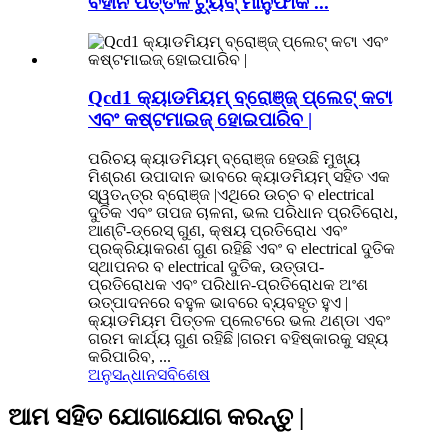
ବିହୀନ ପିତ୍ତଳ ଟ୍ୟୁବ୍ ମାନୁଫାକ ...
Qcd1 କ୍ୟାଡମିୟମ୍ ବ୍ରୋଞ୍ଜ୍ ପ୍ଲେଟ୍ କଟା
ଏବଂ କଷ୍ଟମାଇଜ୍ ହୋଇପାରିବ |
ପରିଚୟ କ୍ୟାଡମିୟମ୍ ବ୍ରୋଞ୍ଜ ହେଉଛି ମୁଖ୍ୟ
ମିଶ୍ରଣ ଉପାଦାନ ଭାବରେ କ୍ୟାଡମିୟମ୍ ସହିତ ଏକ
ସ୍ୱତନ୍ତ୍ର ବ୍ରୋଞ୍ଜ |ଏଥିରେ ଉଚ୍ଚ ବ electrical
ଦୁତିକ ଏବଂ ତାପଜ ଚାଳନା, ଭଲ ପରିଧାନ ପ୍ରତିରୋଧ,
ଆଣ୍ଟି-ଡ୍ରେସ୍ ଗୁଣ, କ୍ଷୟ ପ୍ରତିରୋଧ ଏବଂ
ପ୍ରକ୍ରିୟାକରଣ ଗୁଣ ରହିଛି ଏବଂ ବ electrical ଦୁତିକ
ସ୍ଥାପନର ବ electrical ଦୁତିକ, ଉତ୍ତାପ-
ପ୍ରତିରୋଧକ ଏବଂ ପରିଧାନ-ପ୍ରତିରୋଧକ ଅଂଶ
ଉତ୍ପାଦନରେ ବହୁଳ ଭାବରେ ବ୍ୟବହୃତ ହୁଏ |
କ୍ୟାଡମିୟମ ପିତ୍ତଳ ପ୍ଲେଟରେ ଭଲ ଥଣ୍ଡା ଏବଂ
ଗରମ କାର୍ଯ୍ୟ ଗୁଣ ରହିଛି |ଗରମ ବହିଷ୍କାରକୁ ସହ୍ୟ
କରିପାରିବ, ...
ଅନୁସନ୍ଧାନ
ସବିଶେଷ
ଆମ ସହିତ ଯୋଗାଯୋଗ କରନ୍ତୁ |