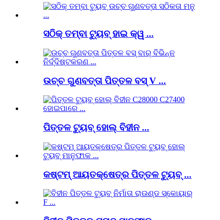
ସଠିକ୍ ତମ୍ବା ଟ୍ୟୁବ୍ ହାଇ କ୍ୱ ...
ଉଚ୍ଚ ଗୁଣବତ୍ତା ପିତ୍ତଳ ବସ୍ V ...
ପିତ୍ତଳ ଟ୍ୟୁବ୍ ହୋଲ୍ ବିହୀନ ...
କଷ୍ଟମ୍ ଆୟତକ୍ଷେତ୍ର ପିତ୍ତଳ ଟ୍ୟୁବ୍ ...