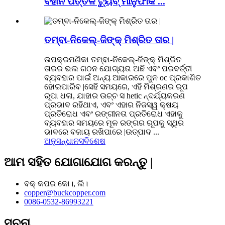
ବିହୀନ ପିତ୍ତଳ ଟ୍ୟୁବ୍ ମାନୁଫାକ ...
ତମ୍ବା-ନିକେଲ୍-ଜିଙ୍କ୍ ମିଶ୍ରିତ ତାର |
ଉପକ୍ରମଣିକା ତମ୍ବା-ନିକେଲ୍-ଜିଙ୍କ୍ ମିଶ୍ରିତ
ତାରର ଭଲ ଗଠନ ଯୋଗ୍ୟତା ଅଛି ଏବଂ ପରବର୍ତ୍ତୀ
ବ୍ୟବହାର ପାଇଁ ଅନ୍ୟ ଆକାରରେ ପୁନ oc ପ୍ରକାଶିତ
ହୋଇପାରିବ |ସେହି ସମୟରେ, ଏହି ମିଶ୍ରଣର ରୂପ
ରୂପା ଧଳା, ଯାହାର ଉଚ୍ଚ ସ hetic ନ୍ଦର୍ଯ୍ୟକରଣ
ପ୍ରଭାବ ରହିଥାଏ, ଏବଂ ଏହାର ନିଜସ୍ୱ କ୍ଷୟ
ପ୍ରତିରୋଧ ଏବଂ ରଙ୍ଗୀନତା ପ୍ରତିରୋଧ ଏହାକୁ
ବ୍ୟବହାର ସମୟରେ ମୂଳ ରଙ୍ଗର ରୂପକୁ ସ୍ଥିର
ଭାବରେ ବଜାୟ ରଖିପାରେ |ଉତ୍ପାଦ ...
ଅନୁସନ୍ଧାନ
ସବିଶେଷ
ଆମ ସହିତ ଯୋଗାଯୋଗ କରନ୍ତୁ |
ବକ୍ କପର କୋ।, ଲି।
copper@buckcopper.com
0086-0532-86993221
ସୂଚନା