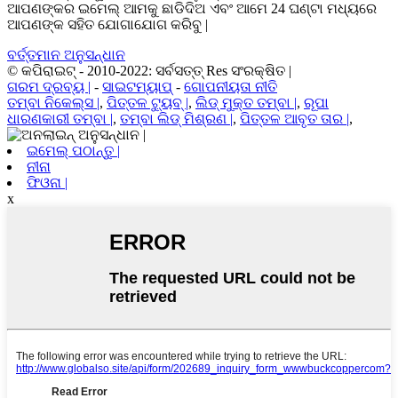
ଆପଣଙ୍କର ଇମେଲ୍ ଆମକୁ ଛାଡିଦିଅ ଏବଂ ଆମେ 24 ଘଣ୍ଟା ମଧ୍ୟରେ
ଆପଣଙ୍କ ସହିତ ଯୋଗାଯୋଗ କରିବୁ |
ବର୍ତ୍ତମାନ ଅନୁସନ୍ଧାନ
© କପିରାଇଟ୍ - 2010-2022: ସର୍ବସତ୍ତ୍ Res ସଂରକ୍ଷିତ |
ଗରମ ଦ୍ରବ୍ୟ |
-
ସାଇଟମ୍ୟାପ୍
-
ଗୋପନୀୟତା ନୀତି
ତମ୍ବା ନିକେଲ୍ସ |
,
ପିତ୍ତଳ ଟ୍ୟୁବ୍ |
,
ଲିଡ୍ ମୁକ୍ତ ତମ୍ବା |
,
ରୂପା
ଧାରଣକାରୀ ତମ୍ବା |
,
ତମ୍ବା ଲିଡ୍ ମିଶ୍ରଣ |
,
ପିତ୍ତଳ ଆବୃତ ତାର |
,
ଇମେଲ୍ ପଠାନ୍ତୁ |
ନୀନା
ଫିଓନା |
x