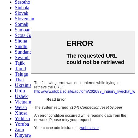
Sesotho
Sinhala
Slovak
Slovenian
Somali
Samoan
Scots Gaelic
Shona
Sindhi
Sundanese
Swahili
Tajik
Tamil
Telugu
Thai
Ukrainian
Urdu
Uzbek
Vietnamese
Welsh
Xhosa
Yiddish
Yoruba
Zulu
Kinyarwanda