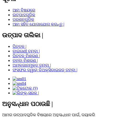
ଆମ ବିଷୟରେ
ଉତ୍ପାଦଗୁଡିକ
ପ୍ରଶ୍ନଗୁଡିକ
ଆମ ସହିତ ଯୋଗାଯୋଗ କରନ୍ତୁ |
ଉତ୍ପାଦ ତାଲିକା |
ପିତ୍ତଳ |
ବାଇଗଣୀ ତମ୍ବା |
ପିତ୍ତଳ ମିଶ୍ରଣ |
ତମ୍ବା ମିଶ୍ରଣ |
ଅମ୍ଳଜାନମୁକ୍ତ ତମ୍ବା |
ଫସଫର ଦ୍ୱାରା ଡିଅକ୍ସିଡାଇଜଡ୍ ତମ୍ବା |
ଅନୁସନ୍ଧାନ ପଠାଉଛି |
ଆମର ଉତ୍ପାଦଗୁଡିକ ବିଷୟରେ ଅନୁସନ୍ଧାନ ପାଇଁ, ଦୟାକରି