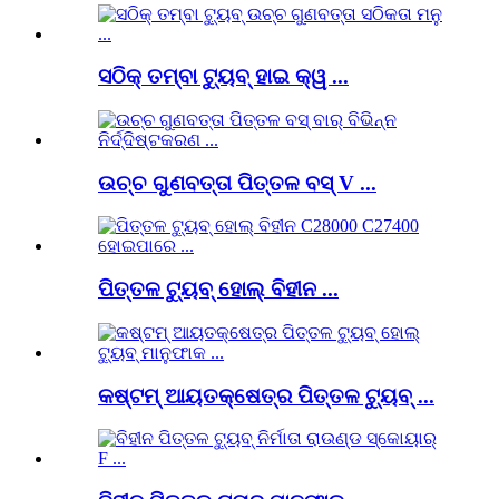
ସଠିକ୍ ତମ୍ବା ଟ୍ୟୁବ୍ ହାଇ କ୍ୱ ...
ଉଚ୍ଚ ଗୁଣବତ୍ତା ପିତ୍ତଳ ବସ୍ V ...
ପିତ୍ତଳ ଟ୍ୟୁବ୍ ହୋଲ୍ ବିହୀନ ...
କଷ୍ଟମ୍ ଆୟତକ୍ଷେତ୍ର ପିତ୍ତଳ ଟ୍ୟୁବ୍ ...