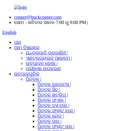
copper@buckcopper.com
ସୋମ - ଶନିବାର ସକାଳ 7:00 ରୁ 9:00 PM |
English
ଘର
ଆମ ବିଷୟରେ
ଯନ୍ତ୍ରପାତି ପ୍ରଦର୍ଶନୀ |
ଏଣ୍ଟରପ୍ରାଇଜ୍ ଆଲବମ୍ |
ଉତ୍ପାଦନ ରେଖା |
ପରୀକ୍ଷା ଉପକରଣ
ଉତ୍ପାଦଗୁଡିକ
ପିତ୍ତଳ |
ପିତ୍ତଳ ଇନଗଟ୍ସ |
ପିତ୍ତଳ ସିଟ୍ |
ପିତ୍ତଳ ଷ୍ଟ୍ରିପ୍ |
ପିତ୍ତଳ ଫଏଲ୍ |
ପିତ୍ତଳ ବସ୍ ବାର୍ |
ପିତ୍ତଳ ଫ୍ଲାଟ ବାର୍ |
ପିତ୍ତଳ ରୋଡ୍ |
ପିତ୍ତଳ ତାର |
ପିତ୍ତଳ ଫ୍ଲାଟ ତାର |