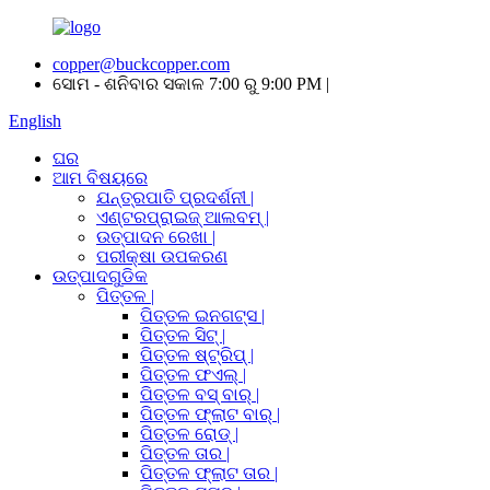
copper@buckcopper.com
ସୋମ - ଶନିବାର ସକାଳ 7:00 ରୁ 9:00 PM |
English
ଘର
ଆମ ବିଷୟରେ
ଯନ୍ତ୍ରପାତି ପ୍ରଦର୍ଶନୀ |
ଏଣ୍ଟରପ୍ରାଇଜ୍ ଆଲବମ୍ |
ଉତ୍ପାଦନ ରେଖା |
ପରୀକ୍ଷା ଉପକରଣ
ଉତ୍ପାଦଗୁଡିକ
ପିତ୍ତଳ |
ପିତ୍ତଳ ଇନଗଟ୍ସ |
ପିତ୍ତଳ ସିଟ୍ |
ପିତ୍ତଳ ଷ୍ଟ୍ରିପ୍ |
ପିତ୍ତଳ ଫଏଲ୍ |
ପିତ୍ତଳ ବସ୍ ବାର୍ |
ପିତ୍ତଳ ଫ୍ଲାଟ ବାର୍ |
ପିତ୍ତଳ ରୋଡ୍ |
ପିତ୍ତଳ ତାର |
ପିତ୍ତଳ ଫ୍ଲାଟ ତାର |